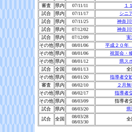
審査
県内
07/11/11
１
試合
県内
07/11/17
シニ
試合
県内
07/11/25
神奈川
試合
県内
07/12/02
神奈川
試合
県内
07/12/09
実
その他
県内
08/01/06
平成２０年
その他
県内
08/01/06
祝賀会・
その他
県内
08/01/12
県ス
試合
全国
08/01/13
全
その他
県内
08/01/20
指導者交
審査
県内
08/02/10
２月無
その他
県内
08/02/17
指導者
その他
県内
08/03/09
指導者
試合
県内
08/03/20
県
08/03/28
試合
全国
全
08/03/30