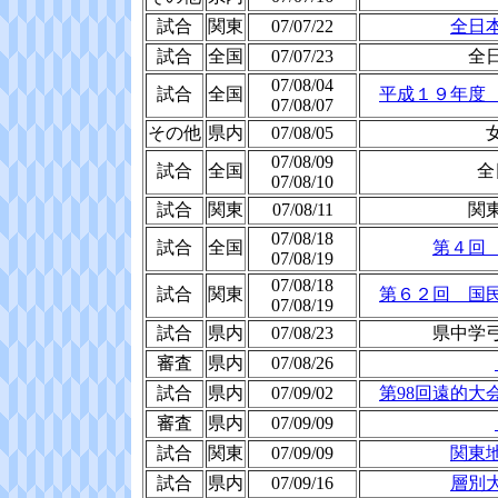
試合
関東
07/07/22
全日
試合
全国
07/07/23
全
07/08/04
試合
全国
平成１９年度
07/08/07
その他
県内
07/08/05
07/08/09
試合
全国
全
07/08/10
試合
関東
07/08/11
関
07/08/18
試合
全国
第４回
07/08/19
07/08/18
試合
関東
第６２回 国
07/08/19
試合
県内
07/08/23
県中学
審査
県内
07/08/26
試合
県内
07/09/02
第98回遠的大
審査
県内
07/09/09
試合
関東
07/09/09
関東
試合
県内
07/09/16
層別