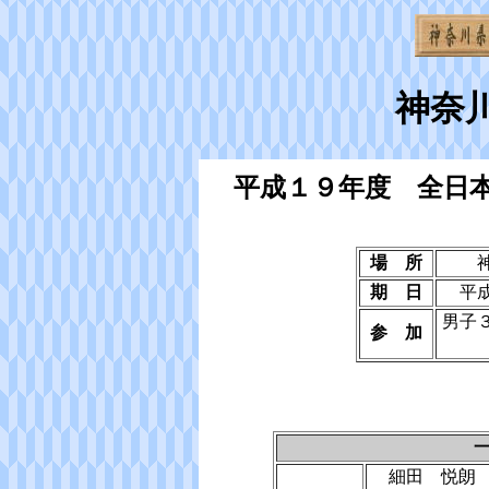
神奈
平成１９年度 全日
場 所
期 日
平
男子
参 加
細田 悦朗