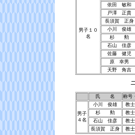
依田 敏和
戸澤 正貴
長須賀 正身
小川 俊雄
男子１０
名
杉 勲
石山 佳彦
佐藤 健児
原 幸男
天野 角吉
氏 名
称号
小川 俊雄
教士
杉 勲
教士
男子
４名
石山 佳彦
教士
長須賀 正身
教士