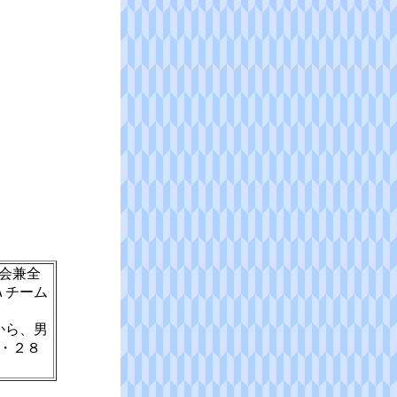
会兼全
Ａチーム
から、男
・２８