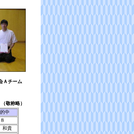
会Ａチーム
（敬称略）
的中
８
 和貴