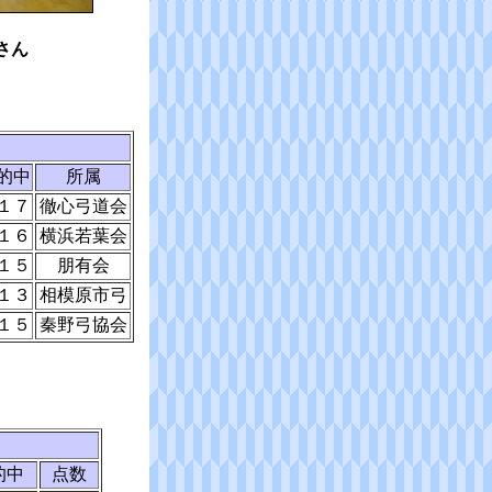
さん
的中
所属
１７
徹心弓道会
１６
横浜若葉会
１５
朋有会
１３
相模原市弓
１５
秦野弓協会
的中
点数