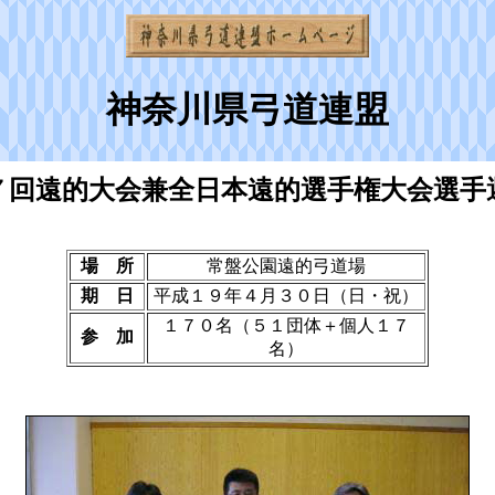
神奈川県弓道連盟
７回遠的大会兼全日本遠的選手権大会選手
場 所
常盤公園遠的弓道場
期 日
平成１９年４月３０日（日・祝）
１７０名（５１団体＋個人１７
参 加
名）