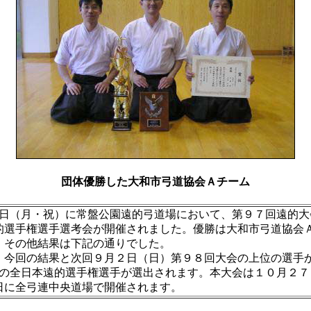
団体優勝した大和市弓道協会Ａチーム
0日（月・祝）に常盤公園遠的弓道場において、第９７回遠的大
的選手権選手選考会が開催されました。優勝は大和市弓道協会
。その他結果は下記の通りでした。
今回の結果と次回９月２日（日）第９８回大会の上位の選手
名の全日本遠的選手権選手が選出されます。本大会は１０月２７
日に全弓連中央道場で開催されます。