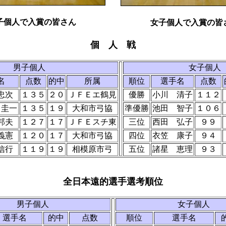
子個人で入賞の皆さん
女子個人で入賞の皆
個 人 戦
男子個人
女子個人
名
点数
的中
所属
順位
選手名
点数
忠次
１３５
２０
ＪＦＥエ鶴見
優勝
小川 清子
１１２
 圭一
１３５
１９
大和市弓協
準優勝
池田 智子
１０６
邦夫
１２７
１７
ＪＦＥスチ東
三位
西田 弘子
９９
義憲
１２０
１７
大和市弓協
四位
衣笠 康子
９４
信行
１１９
１９
相模原市弓
五位
諸星 恵理
９３
全日本遠的選手選考順位
男子個人
女子個人
選手名
的中
点数
順位
選手名