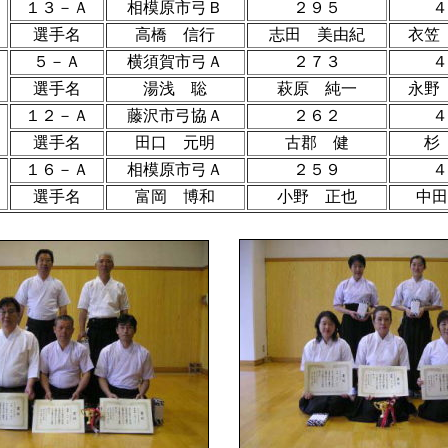
１３－Ａ
相模原市弓Ｂ
２９５
４
選手名
高橋 信行
志田 美由紀
衣笠
５－Ａ
横須賀市弓Ａ
２７３
４
選手名
湯浅 聡
萩原 純一
永野
１２－Ａ
藤沢市弓協Ａ
２６２
４
選手名
田口 元明
古郡 健
杉
１６－Ａ
相模原市弓Ａ
２５９
４
選手名
富岡 博和
小野 正也
中田