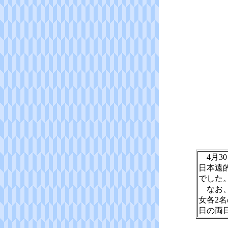
4月3
日本遠
でした
なお、
女各2
日の両