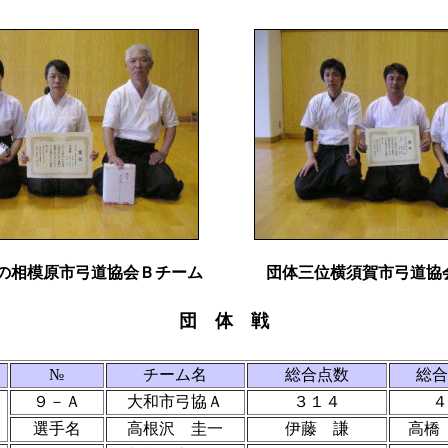
の相模原市弓道協会Ｂチーム
団体三位横須賀市弓道協
団 体 戦
№
チーム名
総合点数
総合
９－Ａ
大和市弓協Ａ
３１４
４
選手名
高根沢 圭一
伊藤 謙
高橋