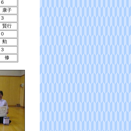
６
 康子
３
 賢行
０
 勲
３
 修