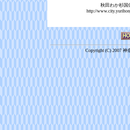
秋田わか杉国
http://www.city.yurihon
Copyright (C) 2007