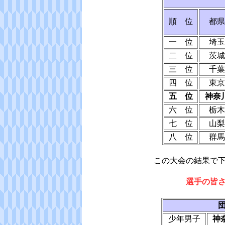
順 位
都県
一 位
埼玉
二 位
茨城
三 位
千葉
四 位
東京
五 位
神奈
六 位
栃木
七 位
山梨
八 位
群馬
この大会の結果で
選手の皆
少年男子
神