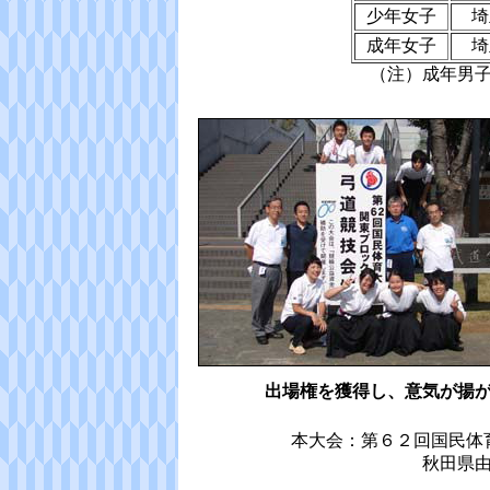
少年女子
埼
成年女子
埼
（注）成年男
出場権を獲得し、意気が揚
本大会：第６２回国民体
秋田県