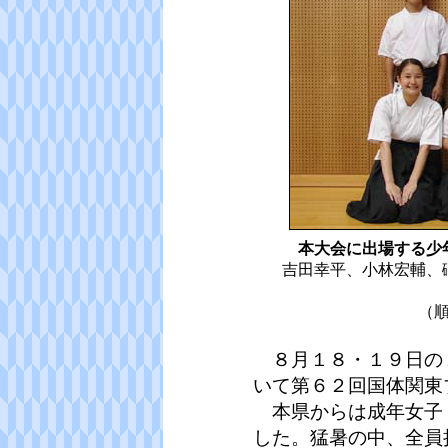
本大会に出場する少
吉田幸平、小林宏輔、
（
８月１８・１９日の
いて第６２回国体関東
本県からは成年女子
した。猛暑の中、全員