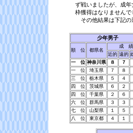
ず戦いましたが、成年
枠獲得はなりませんで
その他結果は下記の
少年男子
成 
順 位
都県名
近的
遠的
一 位
神奈川県
８
７
一 位
埼玉県
７
８
三 位
栃木県
５
４
四 位
茨城県
６
２
四 位
千葉県
２
６
六 位
群馬県
３
３
七 位
山梨県
１
５
八 位
東京都
４
１