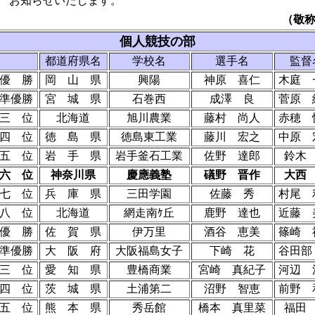
お知らせいたします。
（敬
個人競技の部
都道府県名
学校名
選手名
監督
優 勝
岡 山 県
興陽
神原 喜仁
木庭 
準優勝
宮 城 県
石巻西
成澤 良
菅原 
三 位
北海道
旭川農業
藤村 尚人
赤穂 
四 位
徳 島 県
徳島東工業
藤川 宏之
中原 
五 位
岩 手 県
岩手釜石工業
佐野 達郎
鈴木
六 位
神奈川県
慶應義塾
礒野 晋作
大西
七 位
兵 庫 県
三田学園
佐藤 秀
村尾 
八 位
北海道
網走南ｹ丘
鹿野 達也
近藤 
優 勝
佐 賀 県
伊万里
酒谷 恵美
篠崎 
準優勝
大 阪 府
大阪福島女子
下崎 花
谷田部
三 位
愛 知 県
豊橋商業
宮崎 真紀子
河辺 
四 位
茨 城 県
土浦第二
沼野 智恵
前野 
五 位
熊 本 県
秀岳館
橋本 真里菜
福田