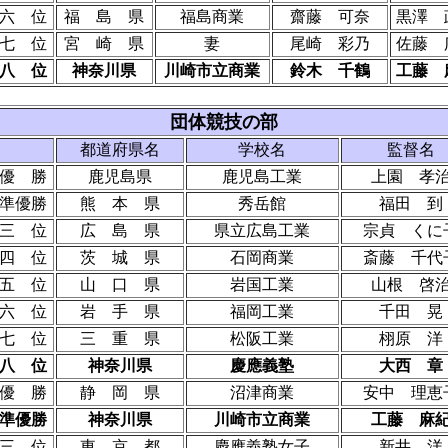
六 位
福 島 県
福島商業
齋藤 可奈
黒澤 
七 位
宮 崎 県
妻
尾崎 彩乃
佐藤 
八 位
神奈川県
川崎市立商業
鈴木 千鶴
工藤 
団体競技の部
都道府県名
学校名
監督名
優 勝
鹿児島県
鹿児島工業
上園 孝
準優勝
熊 本 県
秀岳館
福田 到
三 位
広 島 県
県立広島工業
宗貞 くに
四 位
茨 城 県
石岡商業
斎藤 千代
五 位
山 口 県
岩国工業
山根 啓
六 位
岩 手 県
福岡工業
千田 晃
七 位
三 重 県
松阪工業
栩原 洋
八 位
神奈川県
慶應義塾
大西 章
優 勝
静 岡 県
沼津商業
安中 理恵
準優勝
神奈川県
川崎市立商業
工藤 麻
三 位
東 京 都
慶應義塾女子
新井 洋