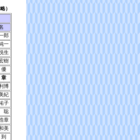
称略）
名
一郎
純一
悦生
宏樹
 優
 章
利博
美紀
祐子
 聡
浩章
和美
 到