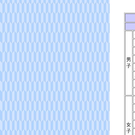
男
子
女
子