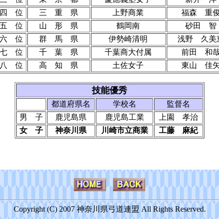
四 位
三 重 県
上野商業
福森 重
五 位
山 形 県
鶴岡南
砂田 智
六 位
群 馬 県
伊勢崎清明
浅野 久美
七 位
千 葉 県
千葉商大付属
前田 和
八 位
高 知 県
土佐女子
東山 佳
技能優秀
都道府県名
学校名
監督名
男 子
鹿児島県
鹿児島工業
上園 孝治
女 子
神奈川県
川崎市立商業
工藤 麻紀
Copyright (C) 2007 神奈川県弓道連盟 All Rights Reserved.