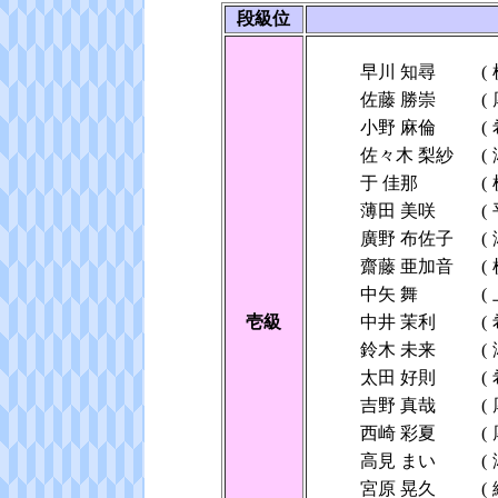
段級位
早川 知尋
(
佐藤 勝崇
(
小野 麻倫
(
佐々木 梨紗
(
于 佳那
(
薄田 美咲
(
廣野 布佐子
(
齋藤 亜加音
(
中矢 舞
(
壱級
中井 茉利
(
鈴木 未来
(
太田 好則
(
吉野 真哉
(
西崎 彩夏
(
高見 まい
(
宮原 晃久
(