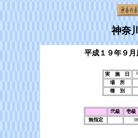
神奈
平成１９年９月
実 施 日
場 所
種 別
弐級
壱級
無指定
3