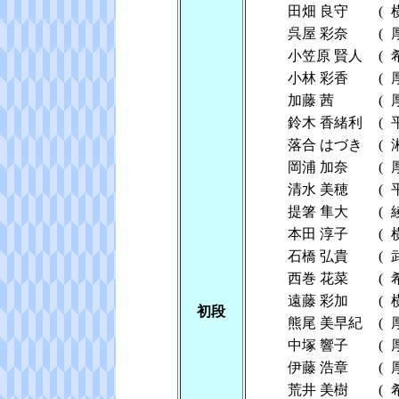
田畑 良守
(
呉屋 彩奈
(
小笠原 賢人
(
小林 彩香
(
加藤 茜
(
鈴木 香緒利
(
落合 はづき
(
岡浦 加奈
(
清水 美穂
(
提箸 隼大
(
本田 淳子
(
石橋 弘貴
(
西巻 花菜
(
遠藤 彩加
(
初段
熊尾 美早紀
(
中塚 響子
(
伊藤 浩章
(
荒井 美樹
(