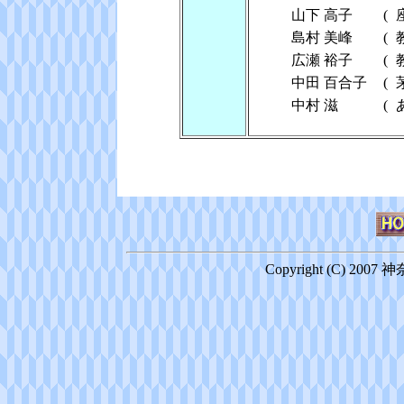
山下 高子
(
島村 美峰
(
広瀬 裕子
(
中田 百合子
(
中村 滋
(
Copyright (C) 2007