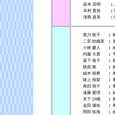
萩本 高明
(
木村 貴裕
(
津島 真美
(
黒川 牧子
(
二宮 紗織里
(
小林 慶人
(
内藤 大貴
(
真下 侑子
(
植原 唯
(
細木 裕希
(
味上 裕梨
(
角田 萌子
(
遠藤 愛理
(
木下 沙織
(
金田 瀬奈
(
岡田 拓海
(