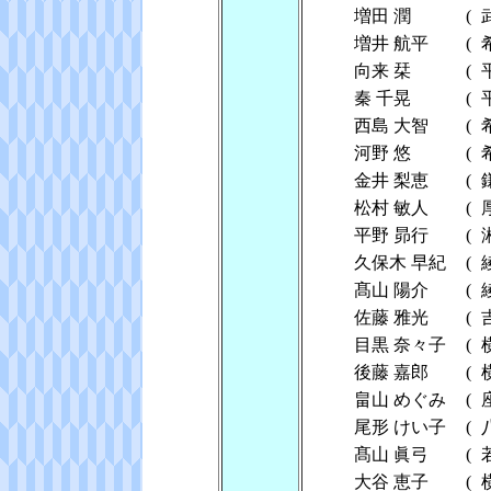
増田 潤
(
増井 航平
(
向来 栞
(
秦 千晃
(
西島 大智
(
河野 悠
(
金井 梨恵
(
松村 敏人
(
平野 昴行
(
久保木 早紀
(
髙山 陽介
(
佐藤 雅光
(
目黒 奈々子
(
後藤 嘉郎
(
畠山 めぐみ
(
尾形 けい子
(
髙山 眞弓
(
大谷 恵子
(