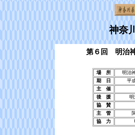
神奈
第６回 明治
場 所
明治
期 日
平
主 催
後 援
明
協 賛
主 管
協 力