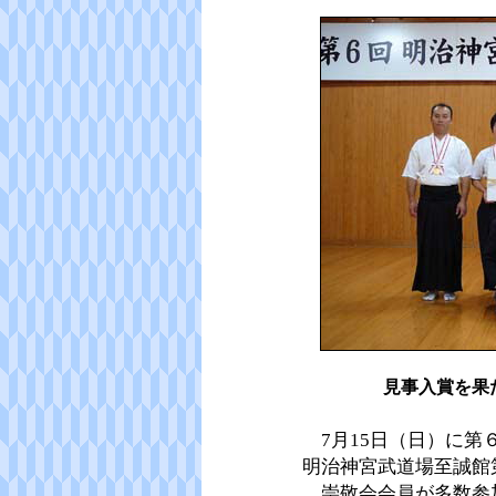
見事入賞を果
7月15日（日）に第
明治神宮武道場至誠館
崇敬会会員が多数参