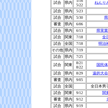
5/16
試合
県内
ねんり
5/22
試合
県内
5/23
試合
県内
5/30
県
審査
県内
6/06
試合
県内
6/13
県実業
試合
関東
7/18
全
試合
全国
7/18
明治
その他
県内
7/19
試合
県内
7/25
8/21
試合
関東
国民体
8/22
試合
県内
8/29
遠的大会
審査
県内
9/05
試合
全国
全日本男
試合
関東
9/12
関
審査
県内
9/12
試合
県内
9/19