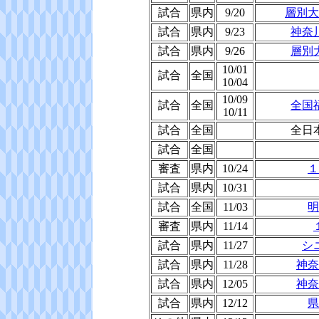
試合
県内
9/20
層別大
試合
県内
9/23
神奈
試合
県内
9/26
層別
10/01
試合
全国
10/04
10/09
試合
全国
全国
10/11
試合
全国
全日
試合
全国
審査
県内
10/24
１
試合
県内
10/31
試合
全国
11/03
明
審査
県内
11/14
試合
県内
11/27
シ
試合
県内
11/28
神奈
試合
県内
12/05
神奈
試合
県内
12/12
県