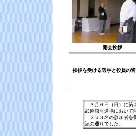
開会挨拶
挨拶を受ける選手と役員の皆
３月６日（日）に第４
武道館弓道場において
２６３名の参加者を得
記の通りでした。