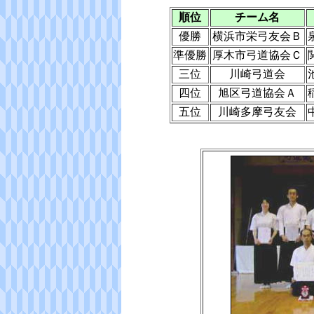
順位
チーム名
優勝
横浜市栄弓友会Ｂ
準優勝
厚木市弓道協会Ｃ
三位
川崎弓道会
四位
旭区弓道協会Ａ
五位
川崎多摩弓友会