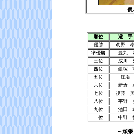
個
順位
選 手
優勝
眞野 
準優勝
豊丸 
三位
成川 
四位
飯塚 
五位
庄境
六位
新倉 
七位
後藤 
八位
宇野 
九位
池田 
十位
中野 
～頑張