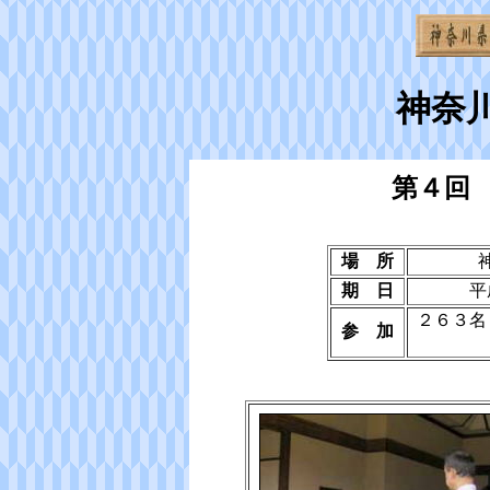
神奈
第４回
場 所
期 日
平
２６３名
参 加