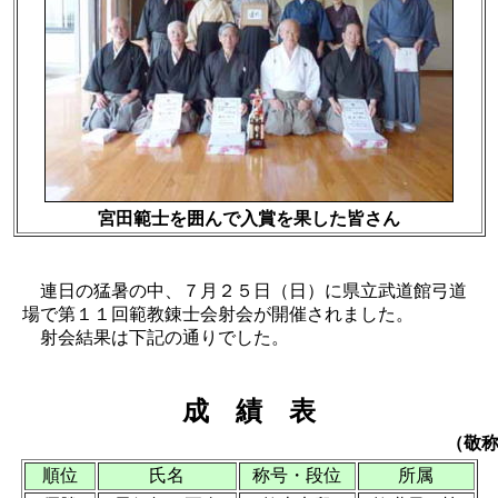
宮田範士を囲んで入賞を果した皆さん
連日の猛暑の中、７月２５日（日）に県立武道館弓道
場で第１１回範教錬士会射会が開催されました。
射会結果は下記の通りでした。
成 績 表
（敬
順位
氏名
称号・段位
所属