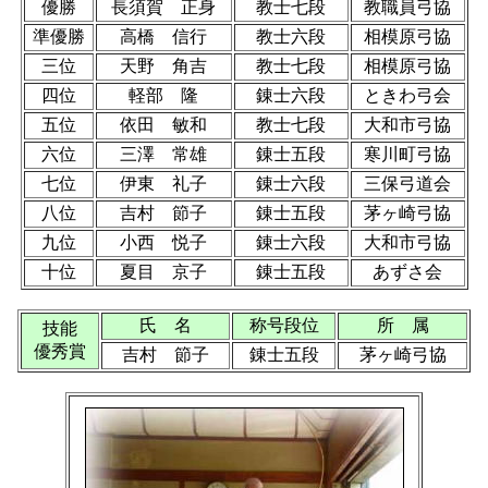
優勝
長須賀 正身
教士七段
教職員弓協
準優勝
高橋 信行
教士六段
相模原弓協
三位
天野 角吉
教士七段
相模原弓協
四位
軽部 隆
錬士六段
ときわ弓会
五位
依田 敏和
教士七段
大和市弓協
六位
三澤 常雄
錬士五段
寒川町弓協
七位
伊東 礼子
錬士六段
三保弓道会
八位
吉村 節子
錬士五段
茅ヶ崎弓協
九位
小西 悦子
錬士六段
大和市弓協
十位
夏目 京子
錬士五段
あずさ会
氏 名
称号段位
所 属
技能
優秀賞
吉村 節子
錬士五段
茅ヶ崎弓協