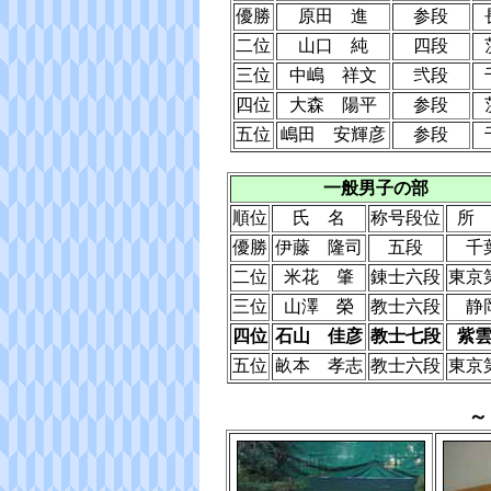
優勝
原田 進
参段
二位
山口 純
四段
三位
中嶋 祥文
弐段
四位
大森 陽平
参段
五位
嶋田 安輝彦
参段
一般男子の部
順位
氏 名
称号段位
所
優勝
伊藤 隆司
五段
千
二位
米花 肇
錬士六段
東京
三位
山澤 榮
教士六段
静
四位
石山 佳彦
教士七段
紫
五位
畝本 孝志
教士六段
東京
～