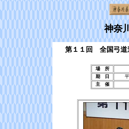
神奈
第１１回 全国弓道
場 所
期 日
主 催