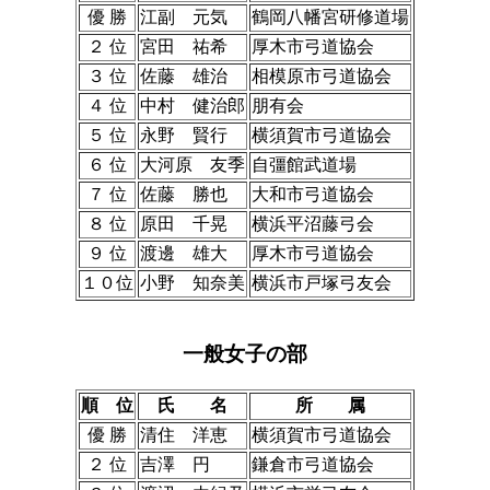
優 勝
江副 元気
鶴岡八幡宮研修道場
２ 位
宮田 祐希
厚木市弓道協会
３ 位
佐藤 雄治
相模原市弓道協会
４ 位
中村 健治郎
朋有会
５ 位
永野 賢行
横須賀市弓道協会
６ 位
大河原 友季
自彊館武道場
７ 位
佐藤 勝也
大和市弓道協会
８ 位
原田 千晃
横浜平沼藤弓会
９ 位
渡邊 雄大
厚木市弓道協会
１０位
小野 知奈美
横浜市戸塚弓友会
一般女子の部
順 位
氏 名
所 属
優 勝
清住 洋恵
横須賀市弓道協会
２ 位
吉澤 円
鎌倉市弓道協会