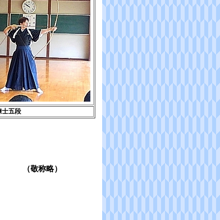
練士五段
（敬称略）