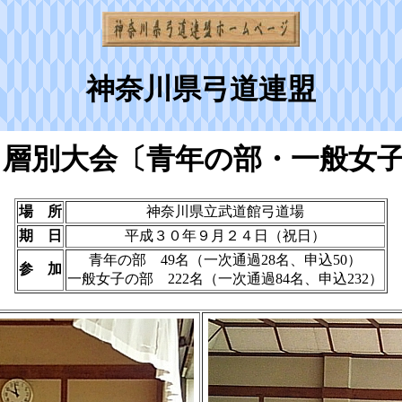
神奈川県弓道連盟
回 層別大会〔青年の部・一般女
場 所
神奈川県立武道館弓道場
期 日
平成３０年９月２４日（祝日）
青年の部 49名（一次通過28名、申込50）
参 加
一般女子の部 222名（一次通過84名、申込232）