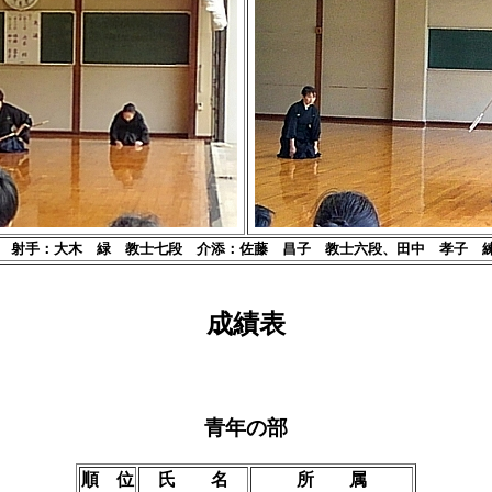
 射手：大木 緑 教士七段 介添：佐藤 昌子 教士六段、田中 孝子 
成績表
青年の部
順 位
氏 名
所 属