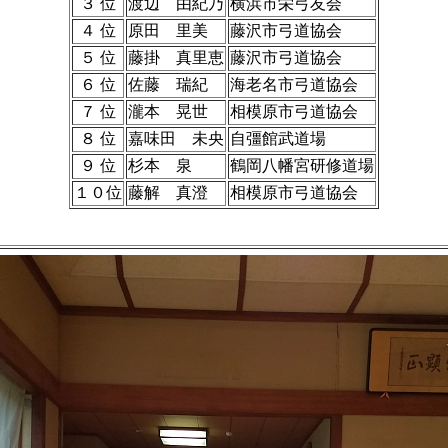
３ 位
渡辺 由紀乃
横浜市栄弓友会
４ 位
原田 里美
藤沢市弓道協会
５ 位
藤掛 真里恵
藤沢市弓道協会
６ 位
佐藤 瑞紀
海老名市弓道協会
７ 位
瀧本 晃世
相模原市弓道協会
８ 位
嘉味田 未央
自彊館武道場
９ 位
杉本 泉
鶴岡八幡宮研修道場
１０位
藤解 真澄
相模原市弓道協会