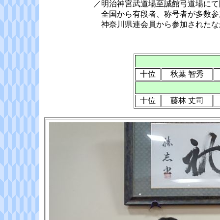
／明治神宮武道場至誠館弓道場にて
全国から有段者、称号者が多数参
神奈川県連会員から参加されたな
十位
秋葉 智秀
十位
藤林 丈司