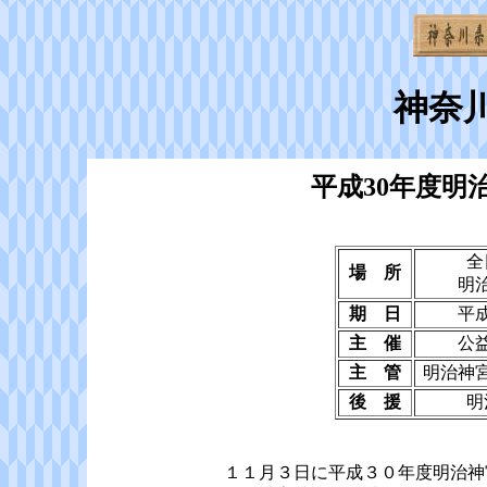
神奈
平成30年度明
全
場 所
明
期 日
平
主 催
公
主 管
明治神
後 援
明
１１月３日に平成３０年度明治神