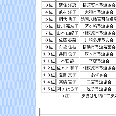
３位
清住 洋恵
横須賀市弓道協会
４位
兼村 洋子
大和市弓道協会
５位
網代 典子
鶴岡八幡宮研修道
６位
皆川 嘉奈子
茅ヶ崎弓道協会
７位
山本 由紀子
相模原市弓道協会
８位
佐藤 春菜
川崎多摩弓友会
９位
向後 佳枝
横浜市弓道若葉会
１０位
粂田 俊子
厚木市弓道協会
１１位
本荘 静
平塚弓道会
１２位
佐々木 和子
相模原市弓道協会
１３位
夏目 京子
あずさ会
１４位
高橋 宮子
二宮弓道協会
１５位
関水 はる子
逗子弓道協会
（注）： 決勝は射詰にて決