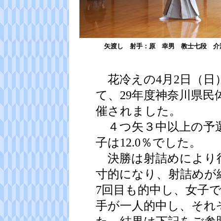
矢渡し 射手：原 幸男 教士七段 介
花冷えの4月2日（日
て、29年度神奈川県
催されました。
４つ矢３中以上の予選通
子は12.0％でした。
決勝は射詰めにより行
寸的になり、射詰めが
7回目も的中し、女子
手が一人的中し、それ