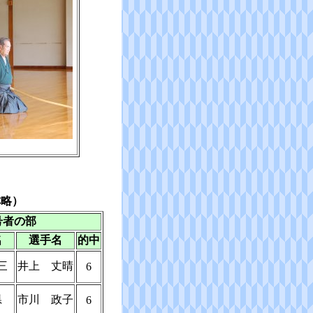
称略）
号者の部
名
選手名
的中
三
井上 丈晴
6
県
市川 政子
6