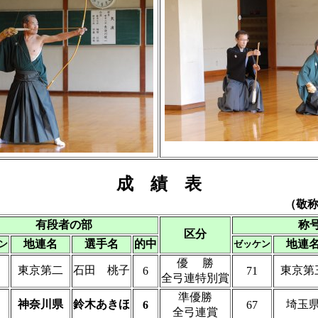
成 績 表
（敬
有段者の部
称
区分
地連名
選手名
的中
地連
ン
ゼッケン
優 勝
東京第二
石田 桃子
東京第
6
71
全弓連特別賞
準優勝
神奈川県
鈴木あきほ
埼玉
6
67
全弓連賞