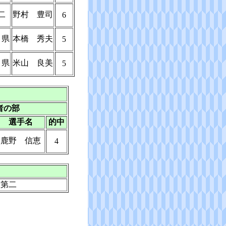
二
野村 豊司
6
 県
本橋 秀夫
5
 県
米山 良美
5
者の部
選手名
的中
鹿野 信恵
4
京第二