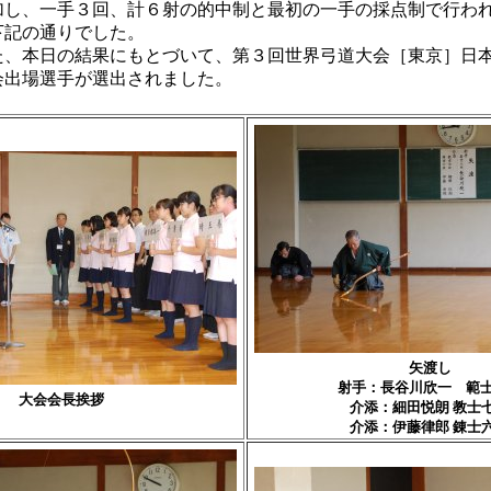
加し、一手３回、計６射の的中制と最初の一手の採点制で行わ
下記の通りでした。
、本日の結果にもとづいて、第３回世界弓道大会［東京］日
会出場選手が選出されました。
矢渡し
射手：長谷川欣一 範
大会会長挨拶
介添：細田悦朗 教士
介添：伊藤律郎 錬士