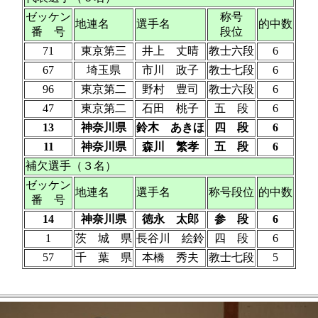
ゼッケン
称号
地連名
選手名
的中数
番 号
段位
71
東京第三
井上 丈晴
教士六段
6
67
埼玉県
市川 政子
教士七段
6
96
東京第二
野村 豊司
教士六段
6
47
東京第二
石田 桃子
五 段
6
13
神奈川県
鈴木 あきほ
四 段
6
11
神奈川県
森川 繁孝
五 段
6
補欠選手（３名）
ゼッケン
地連名
選手名
称号段位
的中数
番 号
14
神奈川県
徳永 太郎
参 段
6
1
茨 城 県
長谷川 絵鈴
四 段
6
57
千 葉 県
本橋 秀夫
教士七段
5