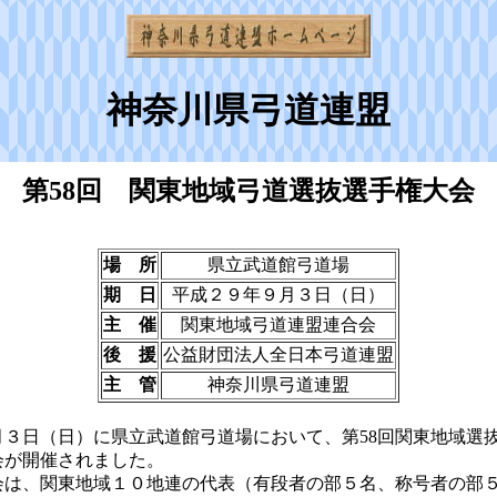
神奈川県弓道連盟
第58回 関東地域弓道選抜選手権大会
場 所
県立武道館弓道場
期 日
平成２９年９月３日（日）
主 催
関東地域弓道連盟連合会
後 援
公益財団法人全日本弓道連盟
主 管
神奈川県弓道連盟
３日（日）に県立武道館弓道場において、第58回関東地域選
会が開催されました。
は、関東地域１０地連の代表（有段者の部５名、称号者の部