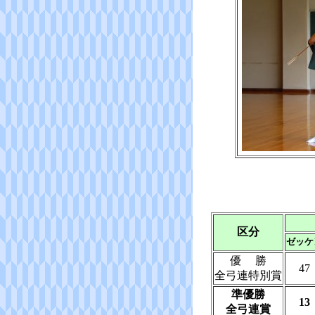
区分
ゼッケ
優 勝
47
全弓連特別賞
準優勝
13
全弓連賞