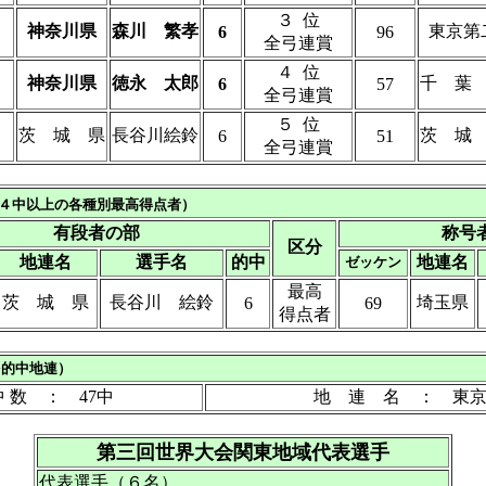
３ 位
神奈川県
森川 繁孝
東京第
6
96
全弓連賞
４ 位
神奈川県
徳永 太郎
千 葉
6
57
全弓連賞
５ 位
茨 城 県
長谷川絵鈴
茨 城
6
51
全弓連賞
４中以上の各種別最高得点者）
有段者の部
称号
区分
地連名
選手名
的中
地連名
ゼッケン
最高
茨 城 県
長谷川 絵鈴
埼玉県
6
69
得点者
的中地連）
中 数 ： 47中
地 連 名 ： 東
第三回世界大会関東地域代表選手
代表選手（６名）