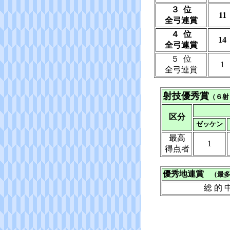
３ 位
11
全弓連賞
４ 位
14
全弓連賞
５ 位
1
全弓連賞
射技優秀賞
（６射
区分
ゼッケン
最高
1
得点者
優秀地連賞
（最多
総 的 