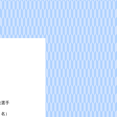
抜選手
５名）