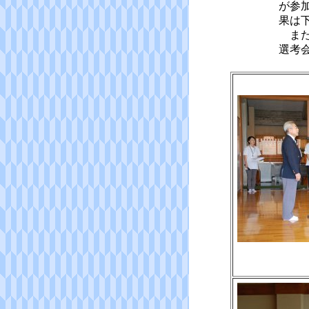
が参
果は
また
選考