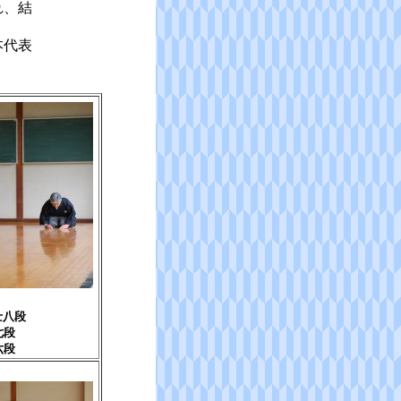
れ、結
本代表
士八段
七段
六段