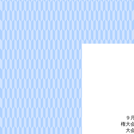
９月
権大
大会