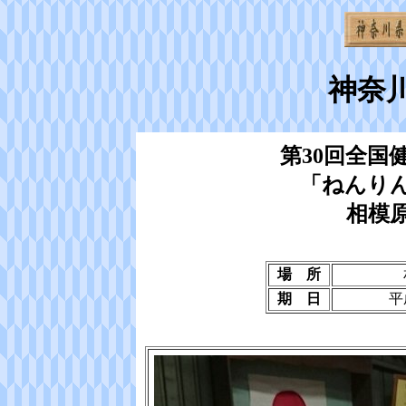
神奈
第30回全国
「ねんりん
相模
場 所
期 日
平