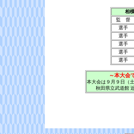
相
監 督
選手
選手
選手
選手
選手
～本大会
本大会は９月９日（
秋田県立武道館 