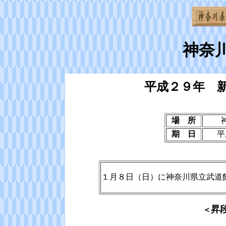
神奈
平成２９年 
場 所
期 日
平
１月８日（日）に神奈川県立武道
昇
＜