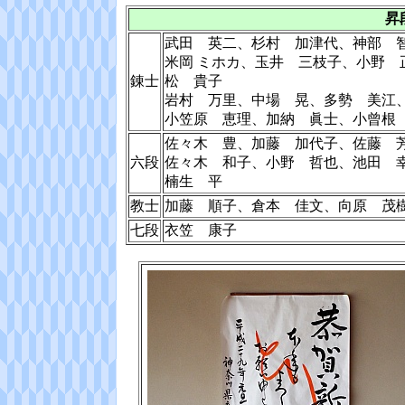
昇
武田 英二、杉村 加津代、神部 
米岡 ミホカ、玉井 三枝子、小野
錬士
松 貴子
岩村 万里、中場 晃、多勢 美江
小笠原 恵理、加納 眞士、小曾根
佐々木 豊、加藤 加代子、佐藤 
六段
佐々木 和子、小野 哲也、池田 
楠生 平
教士
加藤 順子、倉本 佳文、向原 茂
七段
衣笠 康子