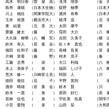
高木 明日香
（曽 屋 高）
滝澤 理奈
（金 
島嵜 康暎
（日本大生物）
荻野 柚季
（日本
川上 穂佳
（関東学院大）
酒井 有希
（日本
玉井 裕貴
（横浜市大）
植澤 温
（北 
東 結斐
（北 里 大）
太田 康平
（厚
齋籐 健太
（藤 沢）
窪田 大介
（八 
大久保 柳華
（八 幡 宮）
吉田 久美子
（横 
鈴木 有人
（若 葉 会）
佐々木 真也
（相 
德田 佐和子
（藤 沢）
長棟 良美
（若 
片桐 里香
（秦 野）
仰木 浩子
（秦
工藤 圭秀
（ 栄 ）
大江 利哉
（八 
水上 美保子
（ 泉 ）
福田 しげ子
（八 
荒木 修一
（川崎富士見）
阿部 人
（川
徳田 俊信
（逗 子）
平野 英則
（ 
酒井 晴雄
（若 葉 会）
鈴木 賢
（川
鈴木 一憲
（ 泉 ）
原田 好仁
（若 
若林 信也
（ 泉 ）
宇佐美 拓真
（関学
小宮 愛翔
（ 泉 ）
山田 栞
（大和