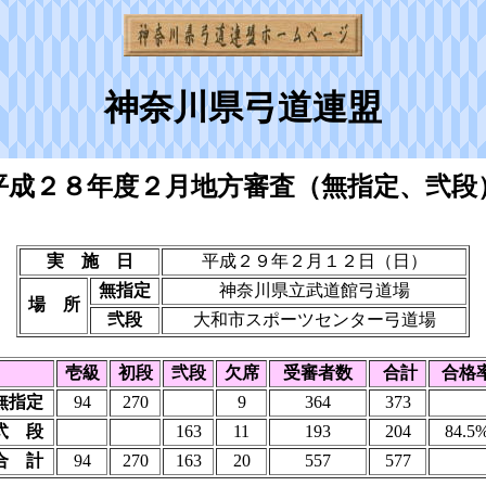
神奈川県弓道連盟
平成２８年度２月地方審査（無指定、弐段
実 施 日
平成２９年２月１２日（日）
無指定
神奈川県立武道館弓道場
場 所
弐段
大和市スポーツセンター弓道場
壱級
初段
弐段
欠席
受審者数
合計
合格
無指定
94
270
9
364
373
弐 段
163
11
193
204
84.5
合 計
94
270
163
20
557
577