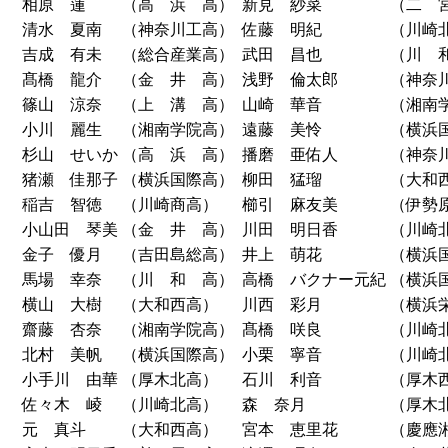
相原 蓮
（高 浜 高）
新見 紗菜
（二 
清水 夏南
（神奈川工高）
佐藤 明紀
（川崎
吉成 有未
（総合産業高）
武田 昌也
（川 
髙橋 龍介
（金 井 高）
浅野 倫太郎
（神奈
篠山 涼奈
（上 溝 高）
山崎 華音
（湘南
小川 麗生
（湘南学院高）
遠藤 美怜
（横浜
杉山 せいか
（高 浜 高）
播磨 亜佑人
（神奈
猪瀬 佳那子
（横浜国際高）
柳田 猛瑠
（大和
稲吉 智徳
（川崎商高）
櫛引 麻友美
（伊勢
小山田 琴美
（金 井 高）
川田 明日香
（川崎
金子 優月
（吉田島総高）
井上 萌花
（横浜
馬場 幸奈
（川 和 高）
高橋 バクナー元紀
（横浜
横山 大樹
（大和西高）
川西 彩月
（横浜
齋藤 杏奈
（湘南学院高）
髙橋 咲良
（川崎
北村 美帆
（横浜国際高）
小栗 寧音
（川崎
小手川 由華
（厚木北高）
石川 利音
（厚木
佐々木 崚
（川崎北高）
森 奈月
（厚木
元 真斗
（大和西高）
宮本 恵里花
（慶應