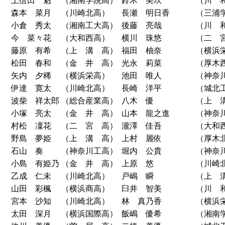
土信田 魁
（湘南学院高）
鈴木 美玖
（川 
森本 菜月
（川崎北高）
長瀬 明日香
（三浦
小倉 秀太
（湘南工大高）
後藤 亮哉
（川 
今 菜々花
（大和西高）
横川 珠悠
（二 
藤原 有希
（上 溝 高）
福田 柚奈
（横浜
松田 春和
（金 井 高）
光永 莉菜
（厚木
矢内 夕稀
（横浜栄高）
池田 唯人
（神奈
伊達 寛太
（川崎北高）
長崎 洋平
（城北
波柴 祥太郎
（総合産業高）
八木 優
（上 
小塚 亮太
（金 井 高）
山本 龍之進
（神奈
村松 凜花
（二 宮 高）
瀧澤 佳吾
（大和
野島 夢姫
（上 溝 高）
上村 麗依
（厚木
石山 奏
（神奈川工高）
堀内 公貴
（神奈
小島 有姫乃
（金 井 高）
上原 悠
（川崎
乙成 仁未
（川崎北高）
戸嶋 瞬
（上 
山田 彩楓
（横浜商高）
臼井 智美
（川 
宮本 沙知
（川崎北高）
林 真乃香
（横浜
太田 深月
（横浜国際高）
飯嶋 優希
（湘南