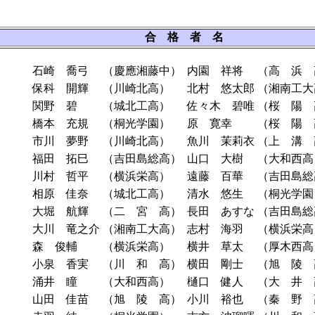
合 格 者 名
石崎 喬弓
（慶應湘藤中）
内園 祥将
（高 浜 
保科 開輝
（川崎北高）
北村 悠太郎
（湘南工大
関野 碧
（城北工高）
佐々木 碧唯
（桜 陽 
橋本 充規
（桐光学園）
原 寛幸
（桜 陽 
市川 夢野
（川崎北高）
魚川 茉莉衣
（上 溝 
福田 拓巳
（吉田島総高）
山口 大樹
（大和西高
川村 哲平
（横浜栄高）
遠藤 百華
（吉田島総
相原 佳奈
（城北工高）
清水 悠生
（桐光学園
大堀 航輝
（二 宮 高）
長田 あすな
（吉田島総
大川 竜之介
（湘南工大高）
志村 海羽
（横浜栄高
森 俊輔
（横浜栄高）
横井 草太
（厚木西高
小泉 香実
（川 和 高）
横田 剛士
（旭 陵 
涌井 瞳
（大和西高）
樋口 健人
（大 井 
山田 佳苗
（旭 陵 高）
小川 裕也
（秦 野 