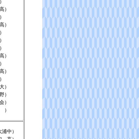
）
高）
）
高）
）
）
）
高）
）
高）
）
大）
野）
会）
 ）
六浦中）