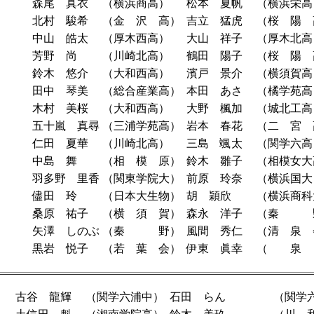
森尾 真衣
（横浜商高）
松本 夏帆
（横浜栄高
北村 駿希
（金 沢 高）
吉立 猛虎
（桜 陽 
中山 皓太
（厚木西高）
大山 祥子
（厚木北高
芳野 尚
（川崎北高）
鶴田 陽子
（桜 陽 
鈴木 悠介
（大和西高）
濱戸 景介
（横須賀高
田中 琴美
（総合産業高）
本田 あさ
（橘学苑高
木村 美桜
（大和西高）
大野 楓加
（城北工高
五十嵐 真尋
（三浦学苑高）
岩本 春花
（二 宮 
仁田 夏華
（川崎北高）
三島 颯太
（関学六高
中島 舞
（相 模 原）
鈴木 雛子
（相模女大
羽多野 里香
（関東学院大）
前原 玲奈
（横浜国大
儘田 玲
（日本大生物）
胡 穎欣
（横浜商科
桑原 祐子
（横 須 賀）
森永 洋子
（秦 
矢澤 しのぶ
（秦 野）
風間 秀仁
（清 泉 
黒岩 悦子
（若 葉 会）
伊東 眞幸
（ 泉
古谷 龍輝
（関学六浦中）
石田 らん
（関学