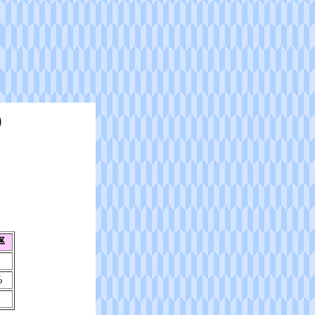
）
率
%