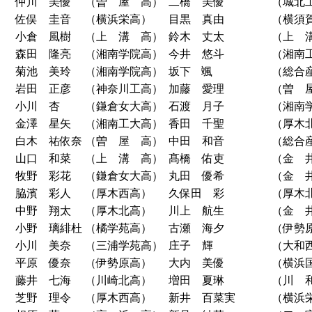
仲川 美優
（曽 屋 高）
二橋 美優
（城北
佐俣 圭音
（横浜栄高）
目黒 真由
（横須
小倉 風樹
（上 溝 高）
鈴木 丈太
（上 
森田 隆亮
（湘南学院高）
今井 悠斗
（湘南
菊池 美玲
（湘南学院高）
坂下 颯
（総合
岩田 正彦
（神奈川工高）
加藤 愛理
（曽 
小川 杏
（鎌倉女大高）
石渡 月子
（湘南
金澤 星矢
（湘南工大高）
香田 千聖
（厚木
白木 祐依奈
（曽 屋 高）
中田 和音
（総合
山口 和菜
（上 溝 高）
髙橋 佑吏
（金 
牧野 彩花
（鎌倉女大高）
丸田 優希
（金 
脇濱 彩人
（厚木西高）
久保田 彩
（厚木
中野 翔太
（厚木北高）
川上 航生
（金 
小野 璃緋杜
（橘学苑高）
古瀬 海夕
（伊勢
小川 美奈
（三浦学苑高）
庄子 輝
（大和
平原 優奈
（伊勢原高）
大内 美優
（横浜
藤井 七海
（川崎北高）
増田 夏琳
（川 
芝野 理令
（厚木西高）
新井 百菜実
（横浜