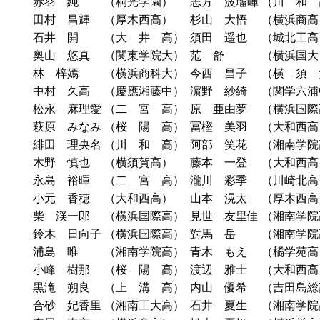
赤羽 純
（桐光学園）
志方 波瑠暉
（川 和 
田村 昌輝
（厚木西高）
杉山 大悟
（横浜商高
石井 開
（大 井 高）
須田 遥也
（城北工高
奥山 悠真
（関東学院大）
范 舒
（横浜国大
林 梓嫣
（横浜商科大）
今西 昌子
（横 須 
中村 久高
（慶應湘藤中）
濵野 紗綺
（関学六浦
松永 麻理愛
（二 宮 高）
原 亜由夢
（横浜国際
萩原 みなみ
（桜 陽 高）
冨樫 美羽
（大和西高
緋田 理央名
（川 和 高）
阿部 笑花
（湘南学院
木野 慎也
（横須賀高）
藤本 一登
（大和西高
永島 裕暉
（二 宮 高）
瀧川 彩季
（川崎北高
小元 香穂
（大和西高）
山本 滉太
（厚木西高
柴 渓一郎
（横浜国際高）
見世 友里佳
（湘南学院
鈴木 日向子
（横浜国際高）
對馬 岳
（湘南学院
浦島 唯
（湘南学院高）
青木 もえ
（橘学苑高
小峰 樹那
（桜 陽 高）
渡辺 雅士
（大和西高
黒滝 朔良
（上 溝 高）
内山 優希
（吉田島総
合砂 妃香里
（湘南工大高）
石井 夏生
（湘南学院