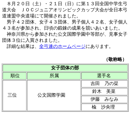
８月２０日（土）・２１日（日）に第１３回全国中学生弓
道大会 ＪＯＣジュニアオリンピックカップ大会が全日本弓
道連盟中央道場にて開催されました。
男子４２団体、女子４３団体、男子個人４２名、女子個人
４３名が参加され、日頃の鍛錬の成果を競いあいました。
神奈川県から参加された公文国際学園中等部が、見事女子
団体３位に入賞されました。
詳細な結果は、
全弓連のホームページ
にあります。
（敬称略）
女子団体の部
順位
所属
選手名
吉田 乃の栞
鈴木 美菜
三位
公文国際学園
伊藤 みなみ
楡 沙央理