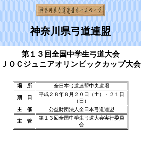
神奈川県弓道連盟
第１３回全国中学生弓道大会
ＪＯＣジュニアオリンピックカップ大会
場 所
全日本弓道連盟中央道場
平成２８年８月２０日（土）・２１日
期 日
（日）
主 催
公益財団法人全日本弓道連盟
第１３回全国中学生弓道大会実行委員
主 管
会