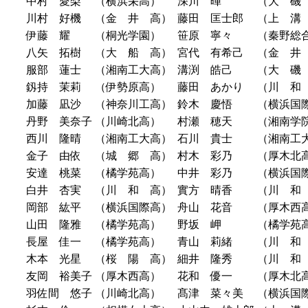
中村 愛梨
（横浜栄高）
深川 暉
（大 磯
川村 好機
（金 井 高）
藤田 匡士郎
（上 溝
伊藤 耀
（桐光学園）
笹原 寧々
（秦野総
八矢 拓樹
（大 船 高）
宮代 有希己
（金 井
服部 蓮士
（湘南工大高）
溝渕 皓己
（大 磯
釼持 茉莉
（伊勢原高）
藤田 あかり
（川 和
加藤 凪沙
（神奈川工高）
鈴木 慶悟
（横浜国
丹野 美奈子
（川崎北高）
村瀬 穂天
（湘南学
西川 隆晴
（湘南工大高）
石川 貴士
（湘南工
金子 由依
（城 郷 高）
村木 彩乃
（厚木北
安達 桃菜
（橘学苑高）
中井 彩乃
（横浜国
白井 杏実
（川 和 高）
實方 晴香
（川 和
岡部 紘平
（横浜国際高）
舟山 花音
（厚木西
山田 隆雅
（橘学苑高）
野坂 岬
（橘学苑
長屋 佳一
（橘学苑高）
青山 莉緒
（川 和
木本 光星
（桜 陽 高）
細井 隆秀
（川 和
友岡 裕美子
（厚木西高）
花和 優一
（厚木北
羽佐間 悠子
（川崎北高）
髙津 菜々美
（横浜国