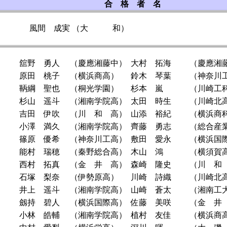
合 格 者 名
風間 成実
（大 和）
舘野 勇人
（慶應湘藤中）
大村 拓海
（慶應湘
原田 桃子
（横浜商高）
鈴木 琴葉
（神奈川
鞆綱 聖也
（桐光学園）
杉本 嵐
（川崎工
杉山 遥斗
（湘南学院高）
太田 時生
（川崎北
吉田 伊吹
（川 和 高）
山添 裕紀
（横浜商
小澤 満久
（湘南学院高）
齊藤 勇志
（総合産
篠原 優希
（神奈川工高）
敷田 愛永
（横浜国
能村 瑞穂
（秦野総合高）
木山 鴻
（横須賀
西村 拓真
（金 井 高）
森崎 隆史
（川 和
石塚 梨奈
（伊勢原高）
川崎 詩織
（川崎北
井上 遥斗
（湘南学院高）
山崎 蒼太
（湘南工
劔持 碧人
（横浜国際高）
佐藤 美咲
（金 井
小林 皓輔
（湘南学院高）
植村 友佳
（横浜商