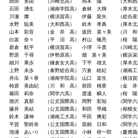
西田 実由
（川崎北高）
岡本 陽
（大和西
石田 湧生
（湘南学院高）
倉林 大輝
（厚木北
川瀬 燦
（横須賀高）
伊藤 龍矢
（総合産
水野 聡美
（大和西高）
鈴木 孝典
（厚木北
山本 彩音
（金 井 高）
坂田 菜々美
（川 和
白坂 奈々
（平 沼 高）
村山 颯亮
（桜 陽
新倉 航平
（横須賀高）
小堺 斗貴
（川崎北
野原 千尋
（伊勢原高）
畑 菜々美
（横浜栄
細川 果歩
（鎌倉女大高）
下平 雄太
（厚木北
上野 未歩
（秦野総合高）
宍倉 睦紀
（湘南工
井出 菜々香
（湘南学院高）
山口 楽生
（横須賀
柿原 美由紀
（川 和 高）
前田 桃香
（金 井
篠田 莉奈
（関学六高）
渡邉 瞬人
（桜 陽
徳沢 真那
（公文国際高）
岡野 彩知
（関学六
藤井 美結
（公文国際高）
和田 早織
（相模女
鈴木 謙伸
（湘南工大高）
平田 爽彩
（関学六
平賀 聖鈴奈
（公文国際高）
當銘 日和
（関学六
池浦 あいり
（公文国際高）
小林 研一郎
（慶應義