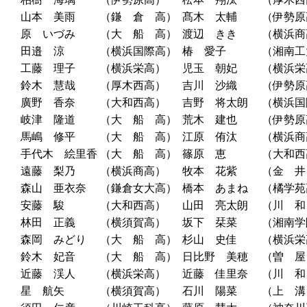
山本 美雨
（鎌 倉 高）
髙木 太輔
（伊勢原
原 いづみ
（大 船 高）
渡辺 きき
（横浜商
田邉 涼
（横浜国際高）
椿 愛子
（湘南工
工藤 理子
（横浜栄高）
児玉 朝妃
（横浜栄
鈴木 慧哉
（厚木西高）
吉川 沙織
（伊勢原
廣野 香奈
（大和西高）
吉野 将太朗
（横浜国
岐津 隆道
（大 船 高）
荒木 建也
（伊勢原
馬嶋 修平
（大 船 高）
江原 侑汰
（横浜商
手代木 絵里香
（大 船 高）
篠原 恵
（大和西
遠藤 梨乃
（横浜商高）
牧本 花紫
（金 井
森山 亜衣奈
（鎌倉女大高）
橋本 あまね
（橘学苑
安藤 駿
（大和西高）
山田 亮太朗
（川 和
林田 正義
（横須賀高）
坂下 栞菜
（湘南学
森岡 みどり
（大 船 高）
杉山 史佳
（横浜栄
鈴木 妃音
（大 船 高）
日比野 美穂
（曽 屋
近藤 渓人
（横浜栄高）
近藤 佳里奈
（川 和
星 航矢
（横須賀高）
石川 陽菜
（上 溝