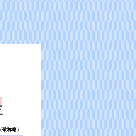
5
（敬称略）