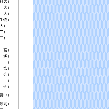
科大）
 大）
 大）
生物）
大）
二）
二）
 宮）
 塚）
泉 ）
 宮）
 会）
旭 ）
 会）
藤中）
際高）