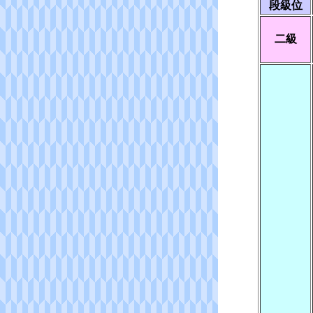
段級位
二級