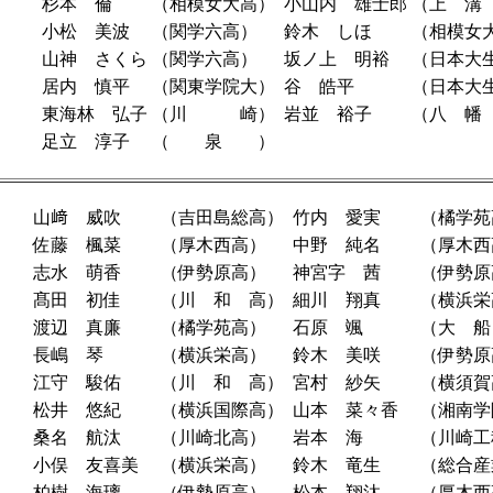
杉本 倫
（相模女大高）
小山内 雄士郎
（上 溝
小松 美波
（関学六高）
鈴木 しほ
（相模女
山神 さくら
（関学六高）
坂ノ上 明裕
（日本大
居内 慎平
（関東学院大）
谷 皓平
（日本大
東海林 弘子
（川 崎）
岩並 裕子
（八 幡
足立 淳子
（ 泉 ）
山﨑 威吹
（吉田島総高）
竹内 愛実
（橘学苑
佐藤 楓菜
（厚木西高）
中野 純名
（厚木西
志水 萌香
（伊勢原高）
神宮字 茜
（伊勢原
髙田 初佳
（川 和 高）
細川 翔真
（横浜栄
渡辺 真廉
（橘学苑高）
石原 颯
（大 船
長嶋 琴
（横浜栄高）
鈴木 美咲
（伊勢原
江守 駿佑
（川 和 高）
宮村 紗矢
（横須賀
松井 悠紀
（横浜国際高）
山本 菜々香
（湘南学
桑名 航汰
（川崎北高）
岩本 海
（川崎工
小俣 友喜美
（横浜栄高）
鈴木 竜生
（総合産
柏樹 海璃
（伊勢原高）
松本 翔汰
（厚木西