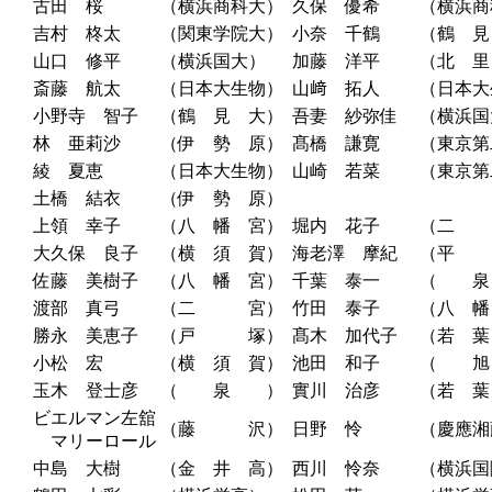
古田 桜
（横浜商科大）
久保 優希
（横浜商
吉村 柊太
（関東学院大）
小奈 千鶴
（鶴 見
山口 修平
（横浜国大）
加藤 洋平
（北 里
斎藤 航太
（日本大生物）
山﨑 拓人
（日本大
小野寺 智子
（鶴 見 大）
吾妻 紗弥佳
（横浜国
林 亜莉沙
（伊 勢 原）
髙橋 謙寛
（東京第
綾 夏恵
（日本大生物）
山崎 若菜
（東京第
土橋 結衣
（伊 勢 原）
上領 幸子
（八 幡 宮）
堀内 花子
（二
大久保 良子
（横 須 賀）
海老澤 摩紀
（平
佐藤 美樹子
（八 幡 宮）
千葉 泰一
（ 
渡部 真弓
（二 宮）
竹田 泰子
（八 幡
勝永 美恵子
（戸 塚）
髙木 加代子
（若 葉
小松 宏
（横 須 賀）
池田 和子
（ 
玉木 登士彦
（ 泉 ）
實川 治彦
（若 葉
ビエルマン左舘
（藤 沢）
日野 怜
（慶應湘
マリーロール
中島 大樹
（金 井 高）
西川 怜奈
（横浜国