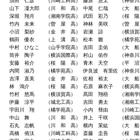
須田 仁彦
（川崎工科高）
藤原 慧太
（神奈川
山下 凜大郎
（川 和 高）
中尾 仁哉
（大 船
深堀 翔月
（湘南学院高）
武田 彩乃
（桜 陽
竹内 未来
（曽 屋 高）
神林 美咲
（曽 屋
小沼 梨紗
（金 井 高）
岩瀬 諒
（横須賀
鶴田 優衣
（上 溝 高）
松本 雛
（橘学苑
中村 ひなこ
（山手学院高）
吉田 圭佑
（大 船
筒井 陶子
（横浜国際高）
村山 佑作
（神奈川
安藤 裕介
（桜 陽 高）
青木 天空
（平 沼
内間 淑乃
（橘学苑高）
伊良波 有里佐
（神奈川
吉澤 直美
（金 井 高）
佐相 裕太
（大 船
林 鴻介
（桜 陽 高）
石原 麻衣子
（横浜商
竹村 悠馬
（横須賀高）
髙田 翔梧
（湘南学
伊藤 涼平
（城北工高）
吉田 勇太
（湘南工
宇田川 翔
（橘学苑高）
小内 彗由
（川崎工
中山 舞
（川 和 高）
井上 千咲
（横浜国
石丸 志帆
（川 和 高）
横内 茉紘
（大 船
高橋 侑汰
（川崎工科高）
斎藤 圭吾
（桜 陽