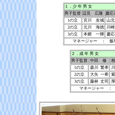
１．少 年 男 女
男子監督
辺見 広隆
慶応
1の立
宮川 友城
山北
2の立
元川 海徳
川崎
3の立
本郷 一輝
慶応
マネージャー ： 飯塚
２．成 年 男 女
男子監督
中田 修
相
1の立
森川 繁孝
川
2の立
大矢 一希
紫
3の立
藤林 丈司
厚
マネージャー ： 