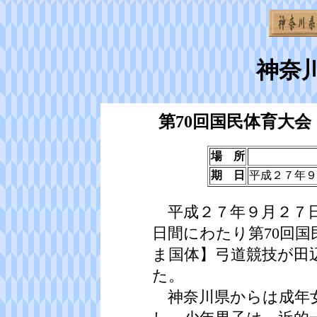
神奈
第70回国民体育大会
場 所
期 日
平成２７年９
平成２７年９月２７日
日間にわたり第70回国
ま国体】弓道競技が田
た。
神奈川県からは成年女