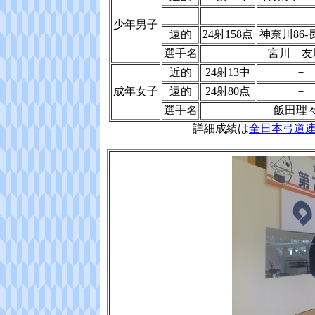
少年男子
遠的
24射158点
神奈川86-
選手名
宮川 友
近的
24射13中
－
成年女子
遠的
24射80点
－
選手名
飯田理
詳細成績は
全日本弓道