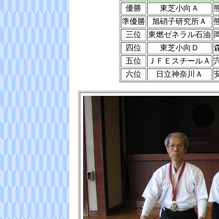
優勝
東芝小向Ａ
準優勝
旭硝子研究所Ａ
三位
東燃ゼネラル石油
四位
東芝小向Ｄ
五位
ＪＦＥスチールＡ
六位
日立神奈川Ａ