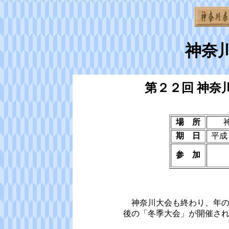
神奈
第２２回 神奈
場 所
期 日
平成
参 加
神奈川大会も終わり、年の
後の「冬季大会」が開催さ