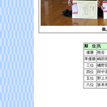
個
順 位
氏
優勝
熊谷
準優勝
嶋田
三位
磯野
四位
田中
五位
野上
六位
坂本