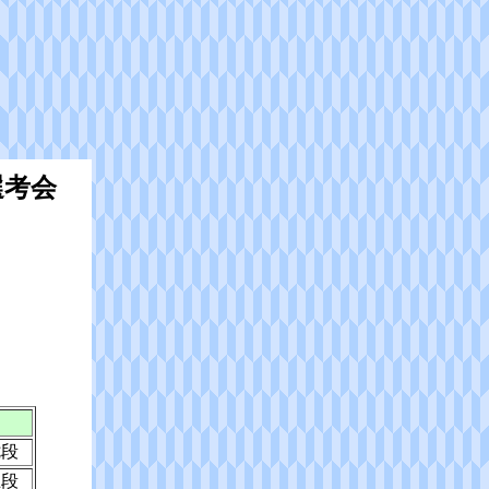
選考会
七段
五段