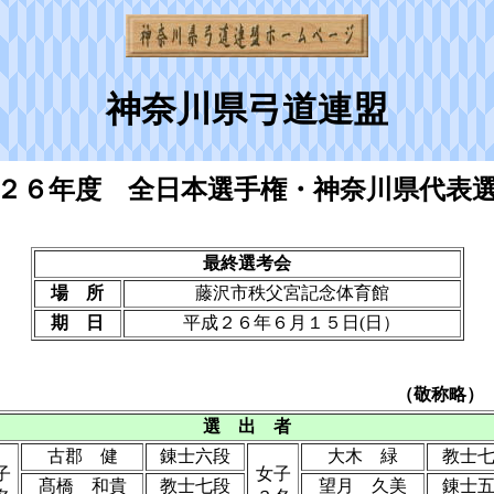
神奈川県弓道連盟
２６年度 全日本選手権・神奈川県代表
最終選考会
場 所
藤沢市秩父宮記念体育館
期 日
平成２６年６月１５日(日）
（敬称略）
選 出 者
古郡 健
錬士六段
大木 緑
教士
子
女子
髙橋 和貴
教士七段
望月 久美
錬士