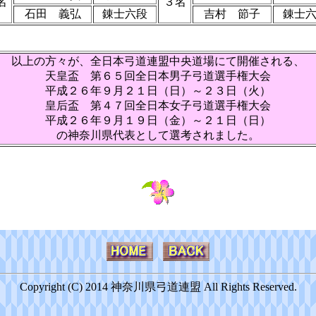
名
３名
石田 義弘
錬士六段
吉村 節子
錬士
以上の方々が、全日本弓道連盟中央道場にて開催される、
天皇盃 第６５回全日本男子弓道選手権大会
平成２６年９月２１日（日）～２３日（火）
皇后盃 第４７回全日本女子弓道選手権大会
平成２６年９月１９日（金）～２１日（日）
の神奈川県代表として選考されました。
Copyright (C) 2014 神奈川県弓道連盟 All Rights Reserved.