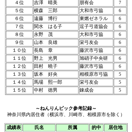
４位
吉澤 晴美
朋有会
7
５位
横森 三郎
大和市弓協
6
６位
遠藤 博行
東燃ゼネラル
6
７位
関水 はる子
逗子弓道協会
6
８位
永野 茂
大和市弓協
6
９位
山本 良雄
栄弓友会
6
１０位
長島 章
藤沢市弓協
6
１１位
野上 光男
旭硝子中央研
6
１２位
田村 曉子
藤沢市弓協
6
１３位
坂本 好央
相模原市弓協
5
１４位
馬場 熙一郎
栄弓友会
5
１５位
中村 徳男
錬成会
5
～ねんりんピック参考記録～
神奈川県内居住者（横浜市、川崎市、相模原市を除く）
成績表
氏名
所属
的中
居住地