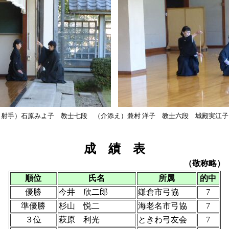
（射手）石原みよ子 教士七段 （介添え）兼村 洋子 教士六段 城殿実江子
成 績 表
（敬称略）
順位
氏名
所属
的中
優勝
今井 欣二郎
鎌倉市弓協
7
準優勝
杉山 悦二
海老名市弓協
7
３位
萩原 利光
ときわ弓友会
7