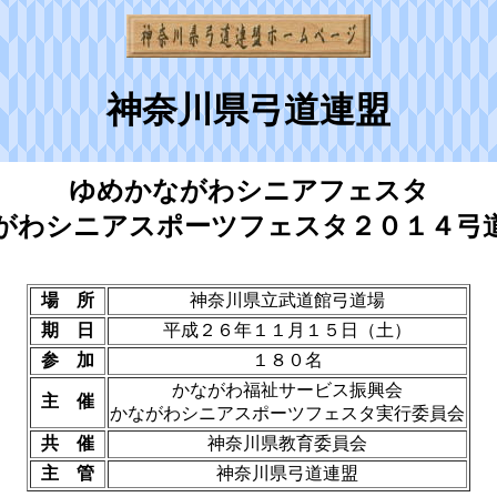
神奈川県弓道連盟
ゆめかながわシニアフェスタ
がわシニアスポーツフェスタ２０１４弓
場 所
神奈川県立武道館弓道場
期 日
平成２６年１１月１５日（土）
参 加
１８０名
かながわ福祉サービス振興会
主 催
かながわシニアスポーツフェスタ実行委員会
共 催
神奈川県教育委員会
主 管
神奈川県弓道連盟