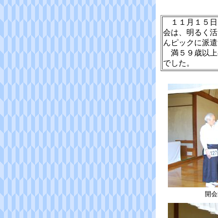
１１月１５日
会は、明るく活
んピックに派遣
満５９歳以上
でした。
開会