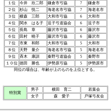
１位
今井 欣二郎
鎌倉市弓協
7
鎌倉市
２位
杉山 悦二
海老名市弓協
7
海老名市
３位
横森 三郎
大和市弓協
6
大和市
４位
関水 はる子
逗子弓道協会
6
逗子市
５位
長島 章
藤沢市弓協
6
藤沢市
６位
田村 曉子
藤沢市弓協
6
藤沢市
７位
市東 和郎
大和市弓協
5
大和市
８位
天野 量介
海老名市弓協
5
海老名市
９位
斉木 康訓
秦野弓道協会
5
秦野市
１０位
徳田 勝也
伊勢原弓協
5
伊勢原市
同位の場合は、年齢が上のものを上位とする。
男子
横田 育二
若葉会
特別賞
女子
森 愛子
戸塚弓友会