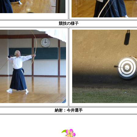
競技の様子
納射：今井選手