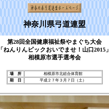
神奈川県弓道連盟
第28回全国健康福祉祭やまぐち大会
「ねんりんピックおいでませ！山口2015
相模原市選手選考会
場 所
相模原市北総合体育館
期 日
平成２７年３月７日（土）