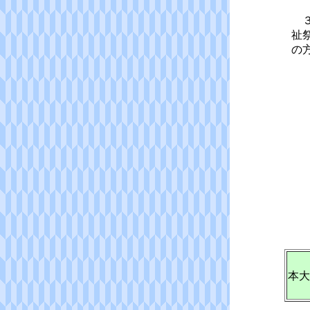
３
祉
の
本大