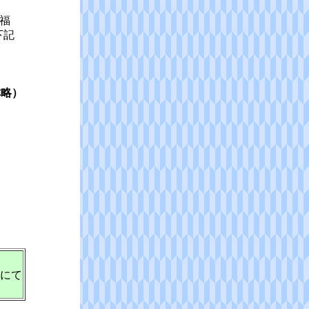
福
下記
称略）
にて