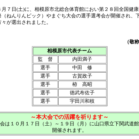
月７日(土)に、相模原市北総合体育館におい第２８回全国健康
祭（ねんりんピック）やまぐち大会の選手選考会が開催され、
方々が選出されました。
（敬
相模原市代表チーム
監 督
内田満子
選手
中田 修
選手
古賀政子
選手
栫 高昭
選手
徳武布佐子
選手
宇田川和枝
～本大会での活躍を祈ります～
会は１０月１７日（土）～１９日（月）に山口県立下関武道館
開催されます。