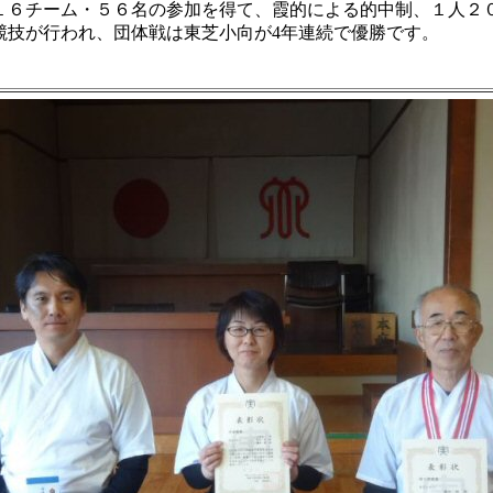
６チーム・５６名の参加を得て、霞的による的中制、１人２
競技が行われ、団体戦は東芝小向が4年連続で優勝です。