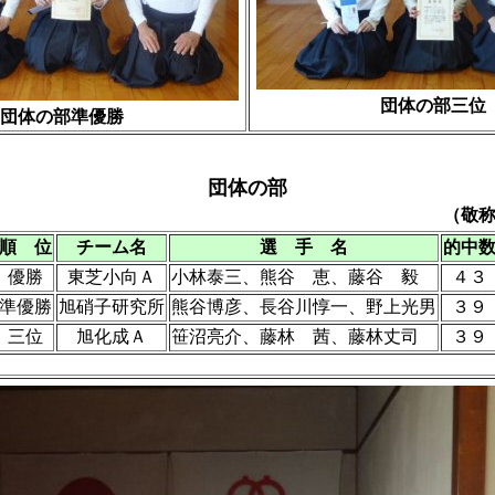
団体の部三位
団体の部準優勝
団体の部
（敬
順 位
チーム名
選 手 名
的中
優勝
東芝小向Ａ
小林泰三、熊谷 恵、藤谷 毅
４３
準優勝
旭硝子研究所
熊谷博彦、長谷川惇一、野上光男
３９
三位
旭化成Ａ
笹沼亮介、藤林 茜、藤林丈司
３９