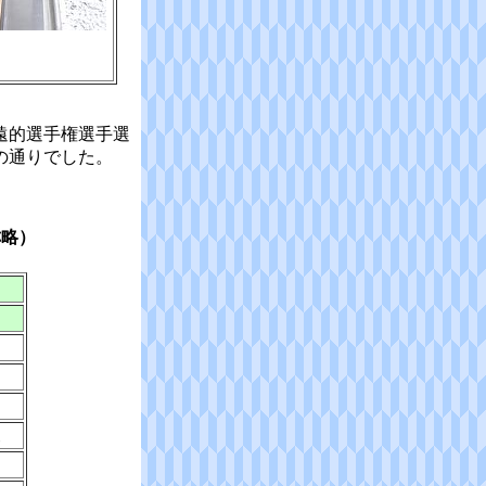
遠的選手権選手選
の通りでした。
称略）
夫