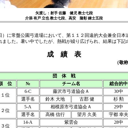
矢渡し：射手 佐藤 健児 教士七段
介添 有戸 立也 教士七段
、高安 隆彰
錬士五段
）に常盤公園弓道場において、第１１２回遠的大会兼全日本
れました。暑い中でしたが、熱戦が繰り広げられ、結果は下記
成 績 表
（敬
団 体 戦
順 位
№
チーム名
総合的中
6-C
藤沢市弓道協会Ａ
30中
１位
選手名
鈴木 大地
古郡 健
杉 勲
5-A
相模原市弓道協会Ａ
29中
２位
選手名
高橋 信行
望月 久美
宇都 幸
14-A
紫雲会
28中
３位