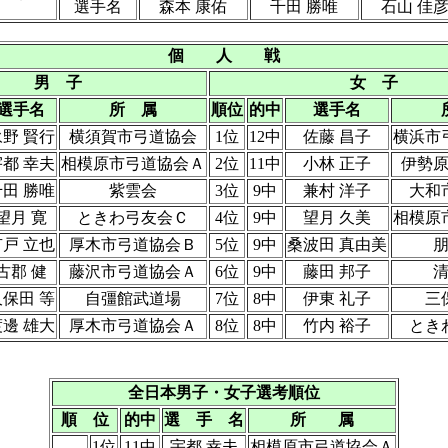
選手名
森本 康佑
千田 勝唯
石山 佳
個 人 戦
男 子
女 子
選手名
所 属
順位
的中
選手名
永野 賢行
横須賀市弓道協会
1位
12中
佐藤 昌子
横浜市
宇都 幸夫
相模原市弓道協会Ａ
2位
11中
小林 正子
伊勢
千田 勝唯
紫雲会
3位
9中
兼村 洋子
大和
望月 寛
ときわ弓友会Ｃ
4位
9中
望月 久美
相模原
有戸 立也
厚木市弓道協会Ｂ
5位
9中
桑波田 真由美
古郡 健
藤沢市弓道協会Ａ
6位
9中
藤田 邦子
久保田 等
自彊館武道場
7位
8中
伊東 礼子
三
渡邊 雄大
厚木市弓道協会Ａ
8位
8中
竹内 裕子
とき
全日本男子・女子選考順位
順 位
的中
選 手 名
所 属
1位
11中
宇都 幸夫
相模原市弓道協会Ａ