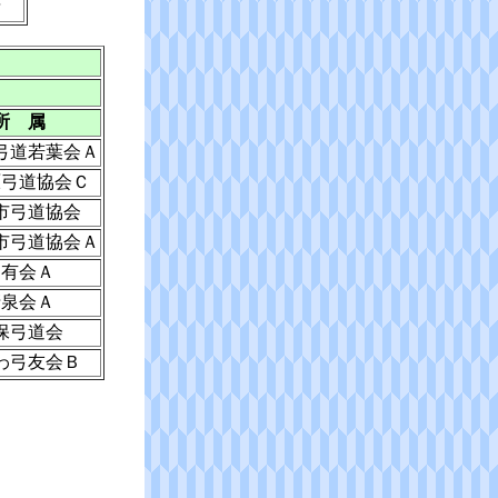
彦
所 属
弓道若葉会Ａ
原弓道協会Ｃ
市弓道協会
市弓道協会Ａ
朋有会Ａ
清泉会Ａ
保弓道会
わ弓友会Ｂ