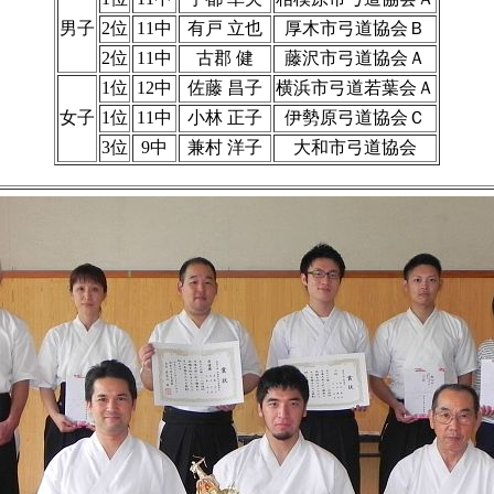
男子
2位
11中
有戸 立也
厚木市弓道協会Ｂ
2位
11中
古郡 健
藤沢市弓道協会Ａ
1位
12中
佐藤 昌子
横浜市弓道若葉会Ａ
女子
1位
11中
小林 正子
伊勢原弓道協会Ｃ
3位
9中
兼村 洋子
大和市弓道協会