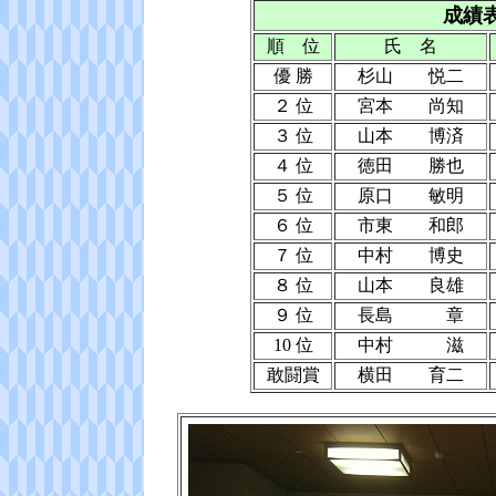
成績
順 位
氏 名
優 勝
杉山 悦二
２ 位
宮本 尚知
３ 位
山本 博済
４ 位
徳田 勝也
５ 位
原口 敏明
６ 位
市東 和郎
７ 位
中村 博史
８ 位
山本 良雄
９ 位
長島 章
10 位
中村 滋
敢闘賞
横田 育二