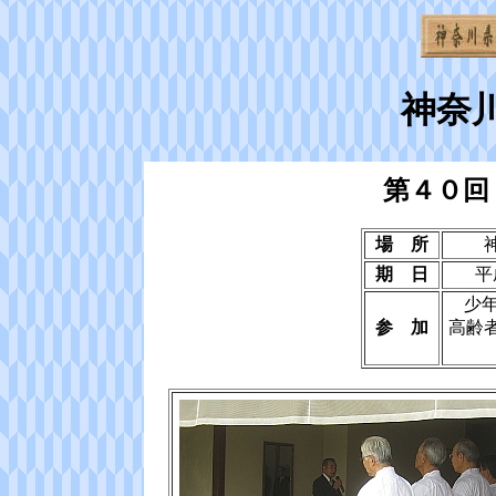
神奈
第４０回
場 所
期 日
平
少
参 加
高齢