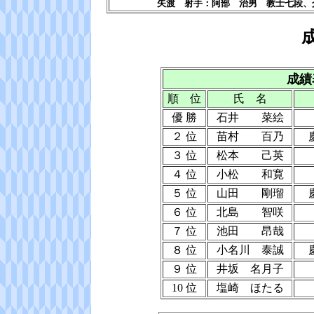
矢渡 射手：阿部 治男 教士七段
成績
順 位
氏 名
優 勝
石井 菜絵
２ 位
苗村 百乃
３ 位
松本 己英
４ 位
小松 和寛
５ 位
山田 剛瑠
６ 位
北島 智咲
７ 位
池田 昂哉
８ 位
小名川 泰誠
９ 位
井坂 名月子
10 位
塩崎 ほたる