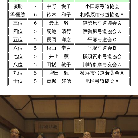
優勝
7
中野 悦子
小田原弓道協会
準優勝
6
鈴木 和子
相模原市弓道協会Ｅ
三位
6
最上 毅
伊勢原弓道協会Ａ
四位
5
菊池 靖行
伊勢原弓道協会Ａ
五位
5
長岡 洋之
平塚弓道会Ｃ
六位
5
秋山 圭吾
平塚弓道会Ｂ
七位
5
井上 薫
横須賀市弓道協会
八位
5
田坂 敦子
川崎多摩弓友会Ａ
九位
5
増田 勉
横浜市弓道若葉会Ａ
十位
5
青柳 好信
旭区弓道協会Ａ