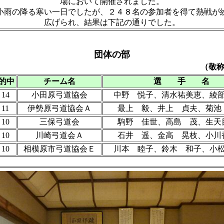
場において開催されました。
雨の降る寒い一日でしたが、２４８名の参加者を得て熱戦が
広げられ、結果は下記の通りでした。
団体の部
（敬
的中
チーム名
選 手 名
14
小田原弓道協会
中野 悦子、清水祐美恵、綾
11
伊勢原弓道協会Ａ
最上 毅、井上 貞夫、菊池
10
三保弓道会
駒野 佳世、高島 茂、生天
10
川崎弓道会Ａ
石井 遥、金高 晃枝、小川
10
相模原市弓道協会Ｅ
川本 睦子、鈴木 和子、小