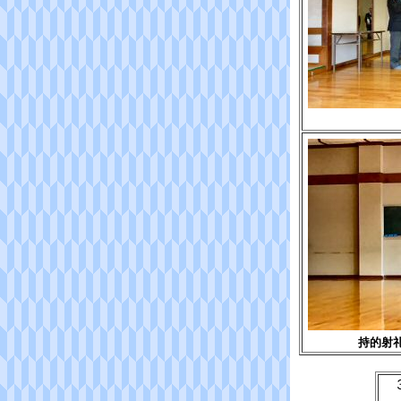
持的射
３