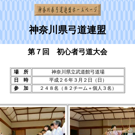
神奈川県弓道連盟
第７回 初心者弓道大会
場 所
神奈川県立武道館弓道場
日 時
平成２６年３月２日（日）
参 加
２４８名（８２チーム＋個人３名）