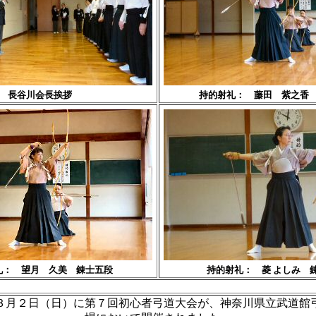
長谷川会長挨拶
持的射礼： 藤田 紫之香
礼： 望月 久美 錬士五段
持的射礼： 菱 よしみ 
月２日（日）に第７回初心者弓道大会が、神奈川県立武道館