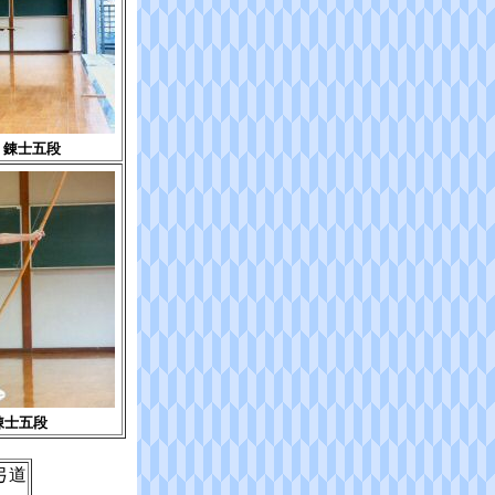
 錬士五段
錬士五段
弓道