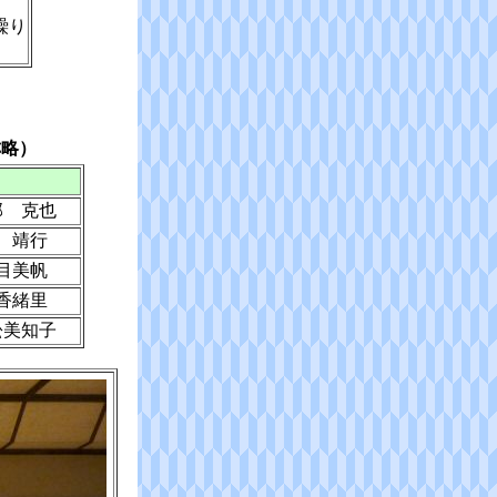
繰り
称略）
部 克也
 靖行
目美帆
香緒里
松美知子