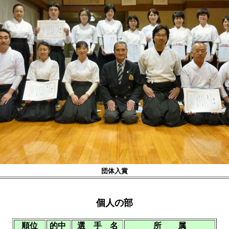
団体入賞
個人の部
順位
的中
選 手 名
所 属