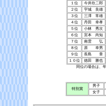
１位
今井欣二郎
２位
宇城 良雄
３位
三澤 常雄
４位
丹田 幸孝
５位
小林 秀次
６位
宮本 尚知
７位
南雲 弘
８位
原 幸男
９位
長島 章
１０位
徳田 勝也
同位の場合は、
男子
特別賞
女子