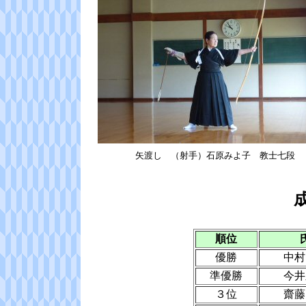
矢渡し （射手）石原みよ子 教士七段 
順位
優勝
中村
準優勝
今井
３位
齋