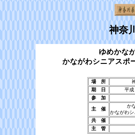
神奈
ゆめかな
かながわシニアスポ
場 所
期 日
平成
参 加
か
主 催
かながわシ
共 催
主 管