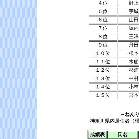
４位
野上
５位
宇城
６位
山田
７位
堀内
８位
三澤
９位
丹田
１０位
根本
１１位
木船
１２位
杉浦
１３位
中村
１４位
小林
１５位
宮本
～ねん
神奈川県内居住者（
成績表
氏名