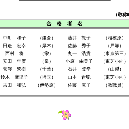
（敬称
合 格 者 名
中町 和子
（鎌倉）
藤井 敦子
（相模原）
田邉 宏幸
（厚木）
佐藤 秀子
（戸塚）
西村 将
（栄）
丸一 浩貴
（東京第三）
安田 年廣
（泉）
小原 由美子
（東芝小向）
菅澤 繁樹
（千葉）
石井 登幸
（山梨）
鈴木 麻里子
（埼玉）
山本 晋聡
（東芝小向）
吉田 和弘
（伊勢原）
佐藤 克子
（教職員）