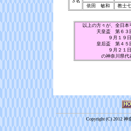
３名
依田 敏和
教士
以上の方々が、全日本
天皇盃 第６３
９月１９
皇后盃 第４５
９月２１
の神奈川県代
Copyright (C) 2012