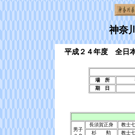
神奈
平成２４年度 全日
場 所
期 日
長須賀正身
教士
男子
杉 勲
教士