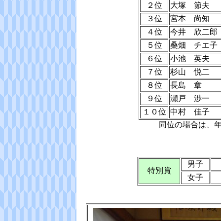
２位
大塚 節夫
３位
宮本 尚知
４位
今井 欣二郎
５位
桑畑 チエ子
６位
小池 英夫
７位
杉山 悦二
８位
長島 章
９位
瀬戸 渉一
１０位
中村 佳子
同位の場合は、
男子
特別賞
女子