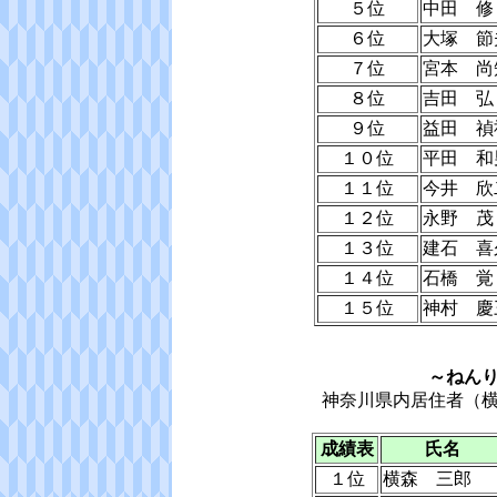
５位
中田 修
６位
大塚 節
７位
宮本 尚
８位
吉田 弘
９位
益田 禎
１０位
平田 和
１１位
今井 欣
１２位
永野 茂
１３位
建石 喜
１４位
石橋 覚
１５位
神村 慶
～ねん
神奈川県内居住者（
成績表
氏名
１位
横森 三郎