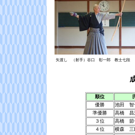
矢渡し （射手）谷口 彰一郎 教士七段 
順位
優勝
池田 智
準優勝
高橋 昌
３位
高橋 節
４位
横森 三