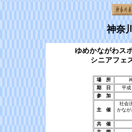
神奈
ゆめかながわス
シニアフェ
場 所
期 日
平成
参 加
社会
主 催
かなが
共 催
主 管