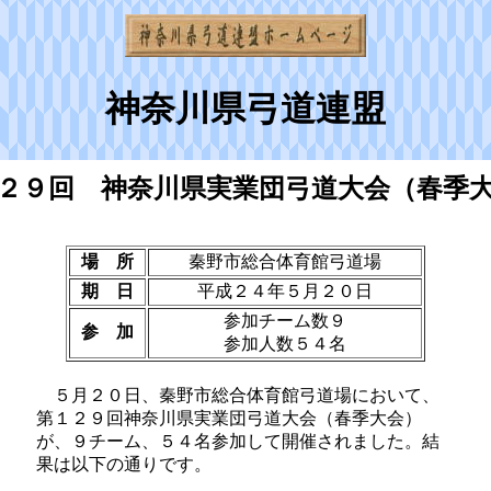
神奈川県弓道連盟
２９回 神奈川県実業団弓道大会（春季
場 所
秦野市総合体育館弓道場
期 日
平成２４年５月２０日
参加チーム数９
参 加
参加人数５４名
５月２０日、秦野市総合体育館弓道場において、
第１２９回神奈川県実業団弓道大会（春季大会）
が、９チーム、５４名参加して開催されました。結
果は以下の通りです。