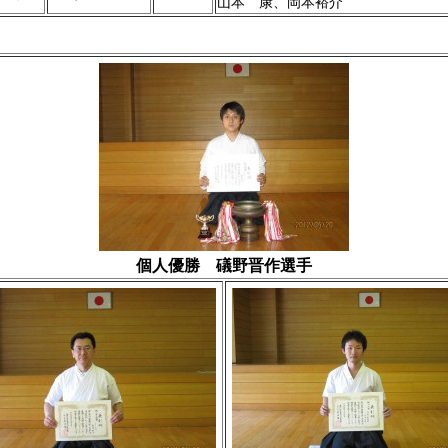
山本 康、岡本裕介
個人優勝 礒野晋作選手