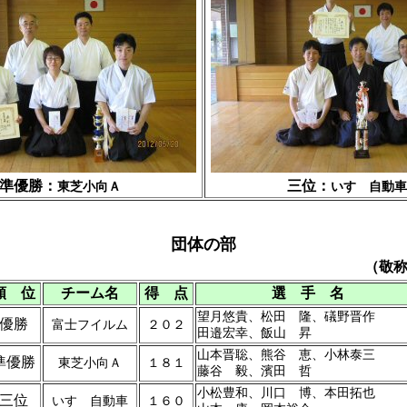
準優勝：
三位：
東芝小向Ａ
いすゞ自動車
団体の部
（敬
順 位
チーム名
得 点
選 手 名
望月悠貴、松田 隆、礒野晋作
優勝
富士フイルム
２０２
田邉宏幸、飯山 昇
山本晋聡、熊谷 恵、小林泰三
準優勝
東芝小向Ａ
１８１
藤谷 毅、濱田 哲
小松豊和、川口 博、本田拓也
三位
いすゞ自動車
１６０