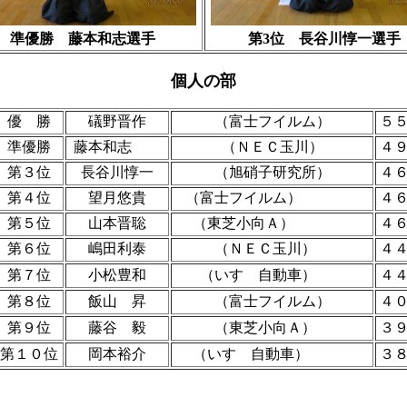
準優勝 藤本和志選手
第3位 長谷川惇一選手
個人の部
優 勝
礒野晋作
（富士フイルム）
５
準優勝
藤本和志
（ＮＥＣ玉川）
４
第３位
長谷川惇一
（旭硝子研究所）
４
第４位
望月悠貴
（富士フイルム）
４
第５位
山本晋聡
（東芝小向Ａ）
４
第６位
嶋田利泰
（ＮＥＣ玉川）
４
第７位
小松豊和
（いすゞ自動車）
４
第８位
飯山 昇
（富士フイルム）
４
第９位
藤谷 毅
（東芝小向Ａ）
３
第１０位
岡本裕介
（いすゞ自動車）
３