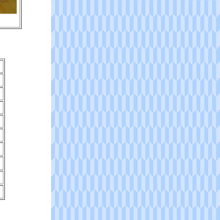
５
９
６
６
６
４
４
０
９
８