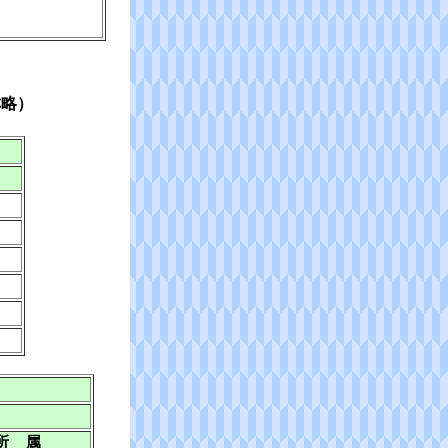
称略）
所 属