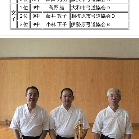
１位
9中
高野 綾
大和市弓道協会Ｄ
女
２位
9中
藤井 敦子
相模原市弓道協会Ｄ
子
３位
9中
小林 正子
伊勢原弓道協会Ｂ