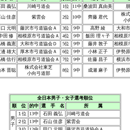
石田 義弘
川崎弓道会
1位
11中
桑波田 真由美
株
石山 佳彦
紫雲会
2位
10中
齊藤 君代
小
田口 元明
藤沢市弓道協会Ａ
3位
9中
高野 綾
大和
中田 修
相模原市弓道協会Ａ
4位
9中
飯田 理々子
相模原
高橋 義憲
大和市弓道協会Ｄ
5位
9中
藤井 敦子
相模原
渡邊 雄大
厚木市弓道協会Ａ
6位
9中
小林 正子
伊勢
高橋 信行
相模原市弓道協会Ａ
7位
9中
佐藤 昌子
横浜
株式会社東芝
山本 晋聡
8位
9中
成瀬 麻子
伊勢
小向弓道部
全日本男子・女子選考順位
順 位
的中
選 手 名
所 属
１位
13中
石田 義弘
川崎弓道会
男
２位
13中
石山 佳彦
紫雲会
子
３位
12中
田口 元明
藤沢市弓道協会Ａ