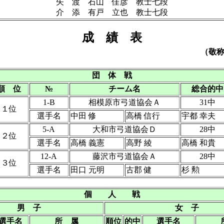
矢 渡 石山 佳彦 教士七段
介 添 有戸 立也 教士七段
成 績 表
（敬
団 体 戦
順 位
№
チーム名
総合的中
1-B
相模原市弓道協会Ａ
31中
１位
選手名
中田 修
高橋 信行
宇都 幸夫
5-A
大和市弓道協会Ｄ
28中
２位
選手名
高橋 義憲
高野 綾
高橋 和貴
12-A
藤沢市弓道協会Ａ
28中
３位
選手名
田口 元明
古郡 健
杉 勲
個 人 戦
男 子
女 子
選手名
所 属
順位
的中
選手名