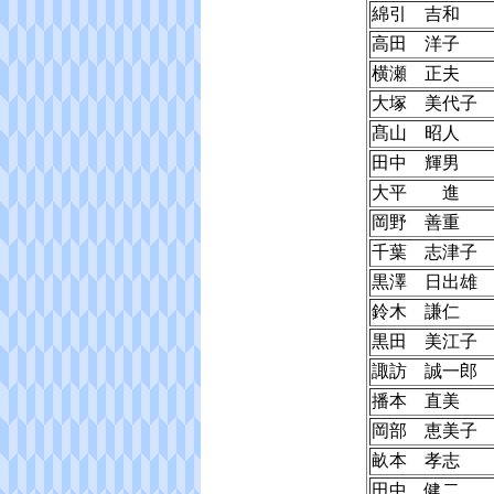
綿引 吉和
高田 洋子
横瀬 正夫
大塚 美代子
髙山 昭人
田中 輝男
大平 進
岡野 善重
千葉 志津子
黒澤 日出雄
鈴木 謙仁
黒田 美江子
諏訪 誠一郎
播本 直美
岡部 恵美子
畝本 孝志
田中 健二