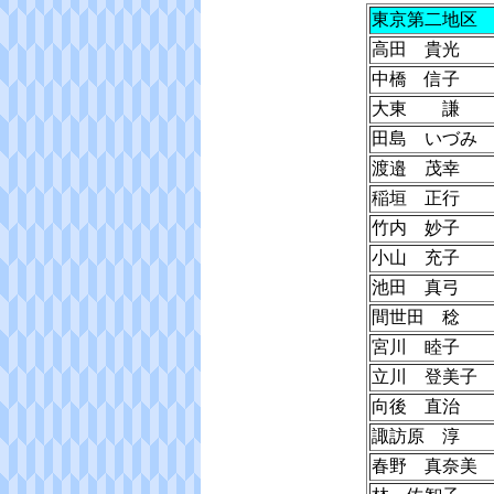
東京第二地区
高田 貴光
中橋 信子
大東 謙
田島 いづみ
渡邉 茂幸
稲垣 正行
竹内 妙子
小山 充子
池田 真弓
間世田 稔
宮川 睦子
立川 登美子
向後 直治
諏訪原 淳
春野 真奈美