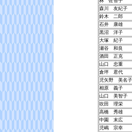
林 佐智子
森川 友紀子
鈴木 二郎
石井 康雄
黒沼 洋子
大塚 紀子
瀬谷 和良
酒田 正克
山口 忠重
倉坪 君代
児矢野 美名
相原 義子
山口 美智子
吹田 理栄
高橋 秀雄
中園 末広
児嶋 宗幸