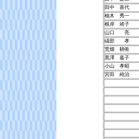
田中 喜代
柚木 秀一
根岸 靖子
山口 亮
礒部 孝
荒畑 耕侑
黒澤 嘉子
小山 孝昭
宮田 純治