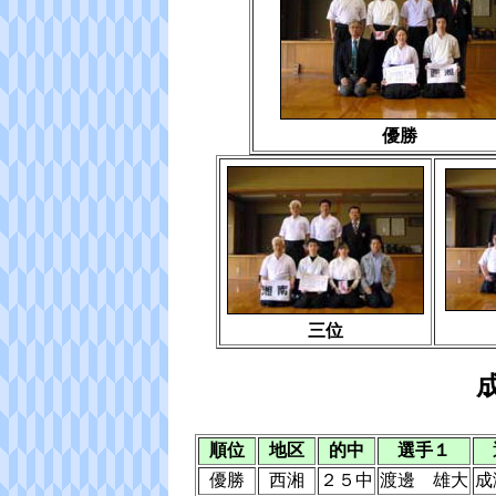
優勝
三位
順位
地区
的中
選手１
優勝
西湘
２５中
渡邊 雄大
成