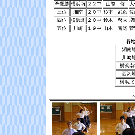
準優勝
横浜南
２２中
山際 修
大
三位
湘南
２０中
杉本 武彦
佐
四位
横浜北
２０中
鈴木 啓太
増
五位
川崎
１９中
山本 晋聡
菅
各
湘南
川崎
横浜南
西湘
横浜北