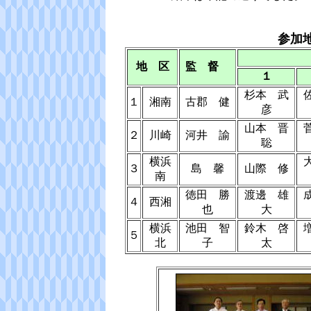
参加
地 区
監 督
１
杉本 武
１
湘南
古郡 健
彦
山本 晋
２
川崎
河井 諭
聡
横浜
３
島 馨
山際 修
南
徳田 勝
渡邊 雄
４
西湘
也
大
横浜
池田 智
鈴木 啓
５
北
子
太