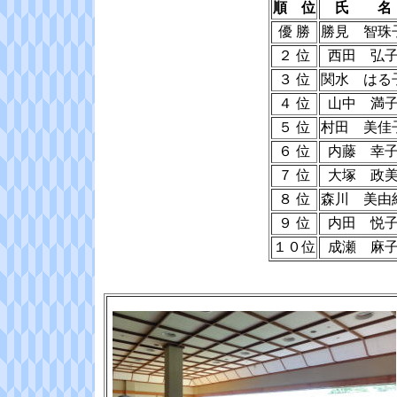
順 位
氏 名
優 勝
勝見 智珠
２ 位
西田 弘
３ 位
関水 はる
４ 位
山中 満
５ 位
村田 美佳
６ 位
内藤 幸
７ 位
大塚 政
８ 位
森川 美由
９ 位
内田 悦
１０位
成瀬 麻