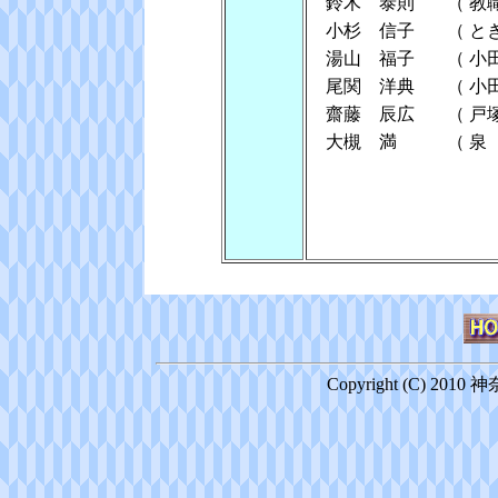
鈴木 泰則
（
教
小杉 信子
（
と
湯山 福子
（
小
尾関 洋典
（
小
齋藤 辰広
（
戸
大槻 満
（
泉
Copyright (C) 2010