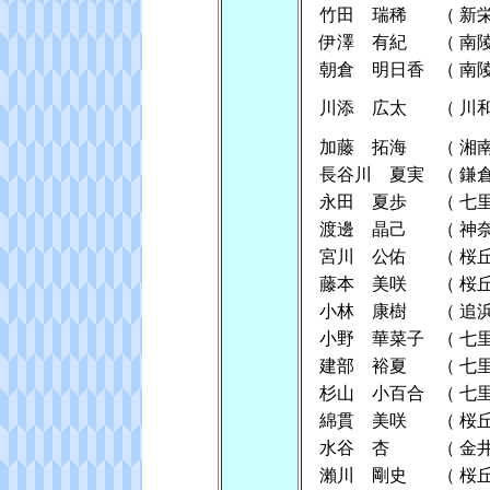
竹田 瑞稀
（
新
伊澤 有紀
（
南
朝倉 明日香
（
南
川添 広太
（
川
加藤 拓海
（
湘
長谷川 夏実
（
鎌
永田 夏歩
（
七
渡邊 晶己
（
神
宮川 公佑
（
桜
藤本 美咲
（
桜
小林 康樹
（
追
小野 華菜子
（
七
建部 裕夏
（
七
杉山 小百合
（
七
綿貫 美咲
（
桜
水谷 杏
（
金
瀨川 剛史
（
桜