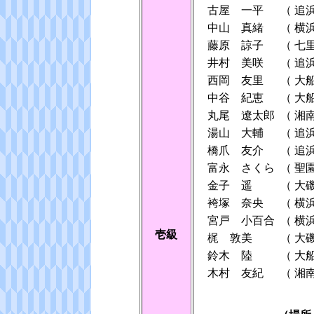
古屋 一平
（
追
中山 真緒
（
横
藤原 諒子
（
七
井村 美咲
（
追
西岡 友里
（
大
中谷 紀恵
（
大
丸尾 遼太郎
（
湘
湯山 大輔
（
追
橋爪 友介
（
追
富永 さくら
（
聖
金子 遥
（
大
袴塚 奈央
（
横
宮戸 小百合
（
横
壱級
梶 敦美
（
大
鈴木 陸
（
大
木村 友紀
（
湘