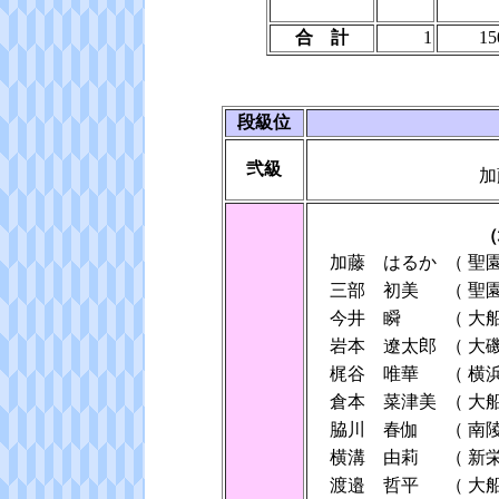
合 計
1
15
段級位
弐級
加
（
加藤 はるか
（
聖
三部 初美
（
聖
今井 瞬
（
大
岩本 遼太郎
（
大
梶谷 唯華
（
横
倉本 菜津美
（
大
脇川 春伽
（
南
横溝 由莉
（
新
渡邉 哲平
（
大