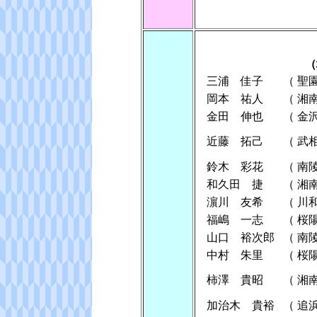
（
三浦 佳子
（
聖
岡本 祐人
（
湘
金田 伸也
（
金
近藤 拓己
（
武
鈴木 彩花
（
南
和久田 捷
（
湘
濵川 友希
（
川
福嶋 一志
（
桜
山口 裕次郎
（
南
中村 朱里
（
桜
柿澤 貴昭
（
湘
加治木 貴裕
（
追