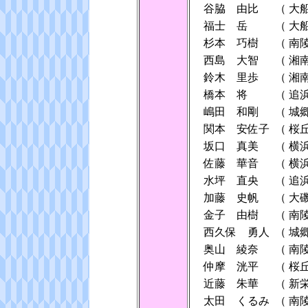
谷脇 由比
（
大
福士 岳
（
大
杉本 巧樹
（
南
西島 大智
（
湘
鈴木 里歩
（
湘
橋本 将
（
追
嶋田 和剛
（
城
関本 安佐子
（
桜
坂口 真美
（
横
佐藤 華音
（
横
水坪 直央
（
追
加藤 史帆
（
大
金子 由樹
（
南
西久保 勇人
（
城
奥山 綾奈
（
南
仲摩 洸平
（
桜
近藤 朱華
（
新
太田 くるみ
（
南