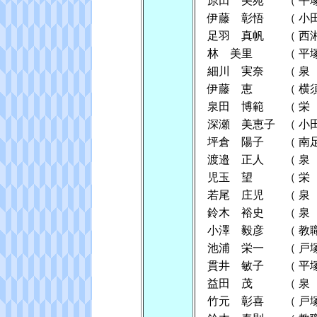
原田 美苑
（
平
伊藤 彰悟
（
小
足羽 真帆
（
西
林 美里
（
平
細川 実奈
（
泉
伊藤 恵
（
横
泉田 博範
（
栄
深瀬 美恵子
（
小
坪倉 陽子
（
南
渡邉 正人
（
泉
児玉 望
（
栄
若尾 庄児
（
泉
鈴木 裕史
（
泉
小澤 毅彦
（
教
池浦 栄一
（
戸
貫井 敏子
（
平
益田 茂
（
泉
竹元 彰喜
（
戸