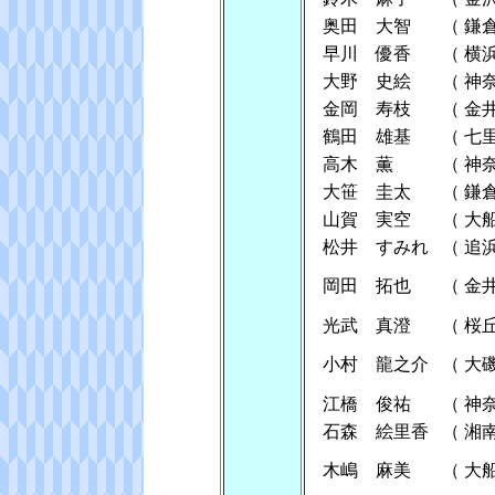
奥田 大智
（
鎌
早川 優香
（
横
大野 史絵
（
神
金岡 寿枝
（
金
鶴田 雄基
（
七
高木 薫
（
神
大笹 圭太
（
鎌
山賀 実空
（
大
松井 すみれ
（
追
岡田 拓也
（
金
光武 真澄
（
桜
小村 龍之介
（
大
江橋 俊祐
（
神
石森 絵里香
（
湘
木嶋 麻美
（
大