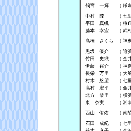
鶴宮 一輝
（
鎌
中村 陸
（
七
平田 真帆
（
桜
藤本 幸宏
（
武
髙橋 さくら
（
神
黒坂 優介
（
追
竹田 史織
（
金
伊藤 裕介
（
神
長栄 万里
（
大
村木 悠望
（
七
高村 宏平
（
金
北方 栞里
（
横
東 奈実
（
湘
西山 侑佑
（
南
石田 成紀
（
七
鈴木 麻子
（
金