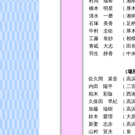
村岡 瑞希
（
湘
橋本 明星
（
厚
清水 一磨
（
湘
石塚 美香
（
足
中村 圭佑
（
厚
工藤 有紗
（
相
青砥 大志
（
田
羽生 静香
（
中
（場
佐久間 菜音
（
高
内田 陽平
（
二
柏木 彩伽
（
西
久保田 早紀
（
高
加藤 瑞樹
（
高
鈴木 愛理
（
大
新妻 志歩
（
高
山村 宣夫
（
泉