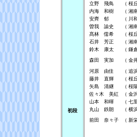
立野 飛鳥
（
桜
内海 和樹
（
湘
安齊 郁
（
川
曽我 諭史
（
湘
髙林 儒希
（
桜
石井 芳正
（
湘
鈴木 康太
（
鎌
森田 実加
（
金
河原 由佳
（
追
藤井 直輝
（
桜
矢島 清継
（
桜
佐々木 美紅
（
金
山本 和暉
（
七
丸山 鉄朗
（
横
初段
前田 奈々子
（
新