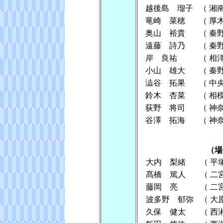
越後島 瑠子
（
湘
竜崎 菜穂
（
厚
奥山 裕貴
（
秦
遠藤 詩乃
（
秦
岸 良祐
（
相
小山 雄大
（
秦
澁谷 拓果
（
中
鈴木 杏菜
（
相
荻野 将司
（
神
谷澤 拓海
（
神
（場
大内 梨緒
（
平
髙橋 篤人
（
二
藤岡 亮
（
二
波多野 郁弥
（
大
久保 健太
（
西