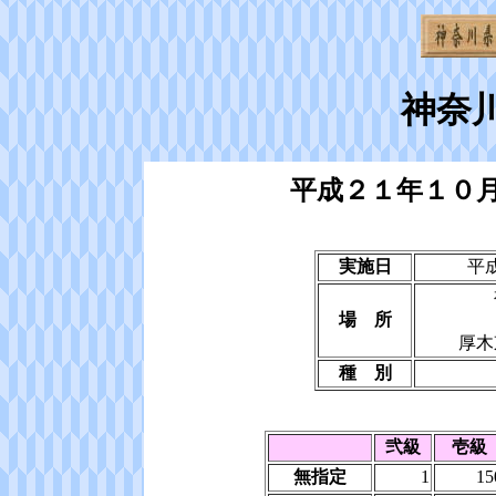
神奈
平成２１年１０
実施日
平
場 所
厚木
種 別
弐級
壱級
無指定
1
15