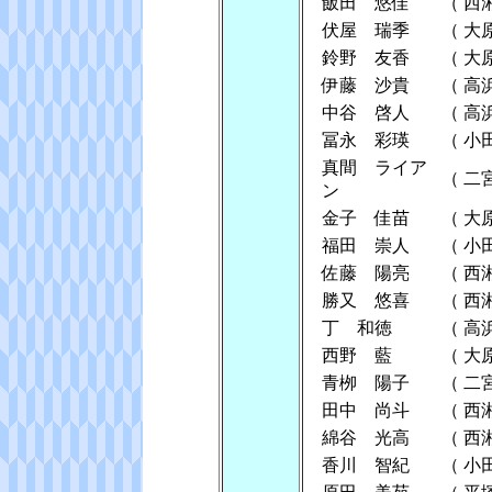
飯田 悠佳
（
西
伏屋 瑞季
（
大
鈴野 友香
（
大
伊藤 沙貴
（
高
中谷 啓人
（
高
冨永 彩瑛
（
小
真間 ライア
（
二
ン
金子 佳苗
（
大
福田 崇人
（
小
佐藤 陽亮
（
西
勝又 悠喜
（
西
丁 和徳
（
高
西野 藍
（
大
青栁 陽子
（
二
田中 尚斗
（
西
綿谷 光高
（
西
香川 智紀
（
小