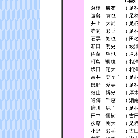
（場所
倉橋 勝友
（
足
遠藤 貴也
（
足
井上 大輔
（
足
赤間 彩香
（
足
石黒 拓也
（
田
新田 明史
（
綾
佐藤 聖也
（
厚
町島 颯枝
（
相
坂田 翔大
（
相
富井 菜々子
（
足
磯野 愛美
（
足
細山 博史
（
厚
通傳 千恵
（
湘
府川 純子
（
足
田中 優樹
（
吉
後藤 剛大
（
足
小野 彩香
（
吉