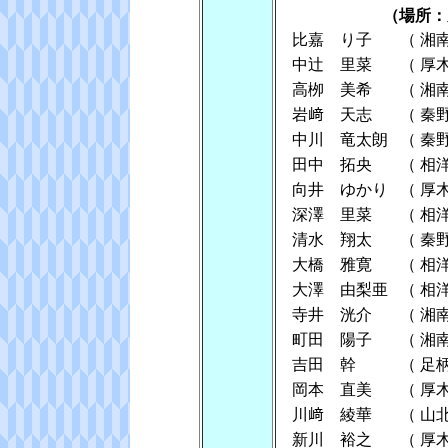
（場所：
比嘉 り子
（
湘
中辻 里菜
（
厚
高栁 美希
（
湘
岩﨑 天志
（
秦
中川 竜太朗
（
秦
田中 拓央
（
相
向井 ゆかり
（
厚
深澤 里菜
（
相
清水 翔太
（
秦
大橋 雅寛
（
相
大澤 由梨亜
（
相
寺井 洸介
（
湘
町田 陽子
（
湘
吉田 幹
（
足
岡本 直美
（
厚
川﨑 綾華
（
山
新川 裕之
（
厚