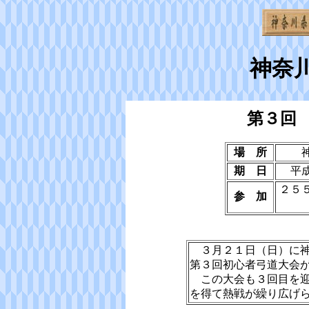
神奈
第３回
場 所
期 日
平
２５
参 加
３月２１日（日）に神
第３回初心者弓道大会
この大会も３回目を迎
を得て熱戦が繰り広げ