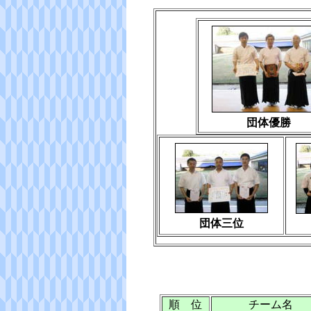
団体優勝
団体三位
順 位
チーム名