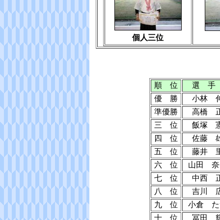
個人三位
順 位
選 手
優 勝
小林 
準優勝
高橋 
三 位
飯塚 
四 位
佐藤 
五 位
藤井 
六 位
山田 奈
七 位
中西 
八 位
吉川 
九 位
小倉 た
十 位
冨田 