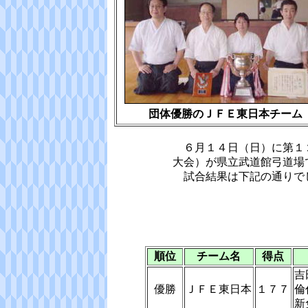
団体優勝のＪＦＥ東日本チーム
６月１４日（日）に第１
大会）が県立武道館弓道場
試合結果は下記の通りで
順位
チーム名
得点
吉
優勝
ＪＦＥ東日本
１７７
倫
新