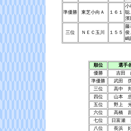
小
準優勝
東芝小向Ａ
１６１
聡
濱
藤
三位
ＮＥＣ玉川
１５５
俊
嶋
順位
選手
優勝
吉田 
準優勝
武田 
三位
高中 
四位
山本 
五位
野上 
六位
高橋 
七位
日富瀬 
八位
長浜 