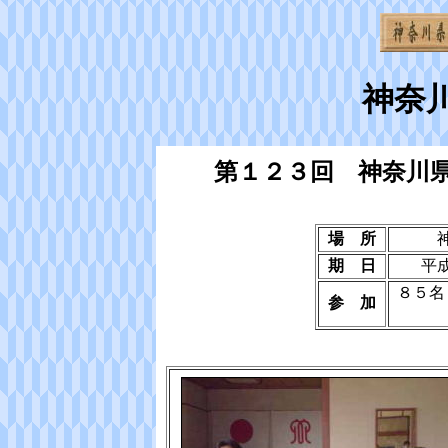
神奈
第１２３回 神奈川
場 所
期 日
平
８５名
参 加