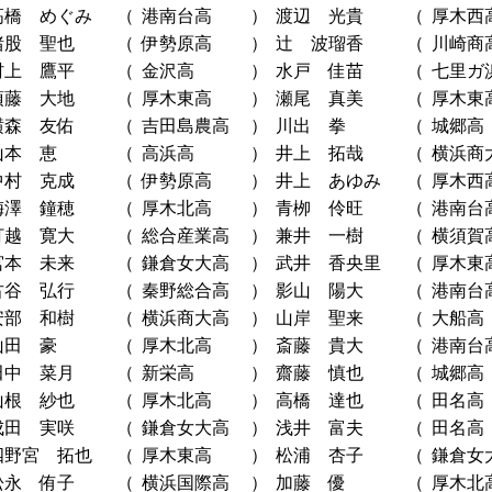
高橋 めぐみ
（
港南台高
）
渡辺 光貴
（
厚木西
猪股 聖也
（
伊勢原高
）
辻 波瑠香
（
川崎商
村上 鷹平
（
金沢高
）
水戸 佳苗
（
七里ガ
須藤 大地
（
厚木東高
）
瀬尾 真美
（
厚木東
横森 友佑
（
吉田島農高
）
川出 拳
（
城郷高
山本 恵
（
高浜高
）
井上 拓哉
（
横浜商
中村 克成
（
伊勢原高
）
井上 あゆみ
（
厚木西
梅澤 鐘穂
（
厚木北高
）
青栁 伶旺
（
港南台
打越 寛大
（
総合産業高
）
兼井 一樹
（
横須賀
宮本 未来
（
鎌倉女大高
）
武井 香央里
（
厚木東
古谷 弘行
（
秦野総合高
）
影山 陽大
（
港南台
安部 和樹
（
横浜商大高
）
山岸 聖来
（
大船高
山田 豪
（
厚木北高
）
斎藤 貴大
（
港南台
田中 菜月
（
新栄高
）
齋藤 慎也
（
城郷高
山根 紗也
（
厚木北高
）
高橋 達也
（
田名高
成田 実咲
（
鎌倉女大高
）
浅井 富夫
（
田名高
四野宮 拓也
（
厚木東高
）
松浦 杏子
（
鎌倉女
松永 侑子
（
横浜国際高
）
加藤 優
（
厚木北