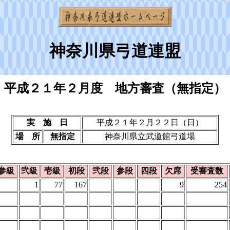
神奈川県弓道連盟
平成２１年２月度 地方審査（無指定）
実 施 日
平成２１年２月２２日（日）
場 所
無指定
神奈川県立武道館弓道場
参級
弐級
壱級
初段
弐段
参段
四段
欠席
受審査数
1
77
167
9
254