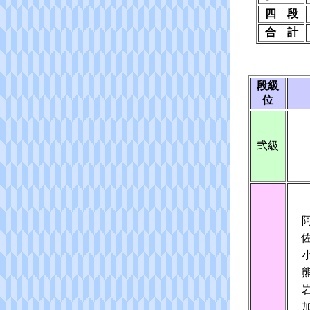
四 段
合 計
段級
位
弐級