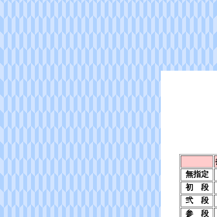
無指定
初 段
弐 段
参 段