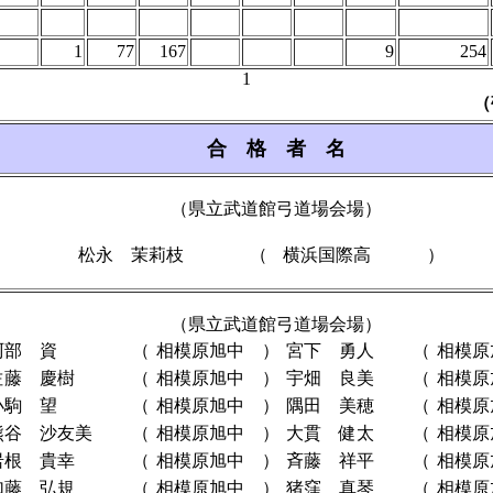
1
77
167
9
254
1
（
合 格 者 名
（県立武道館弓道場会場）
松永 茉莉枝
（
横浜国際高
）
（県立武道館弓道場会場）
阿部 資
（
相模原旭中
）
宮下 勇人
（
相模原
佐藤 慶樹
（
相模原旭中
）
宇畑 良美
（
相模原
小駒 望
（
相模原旭中
）
隅田 美穂
（
相模原
熊谷 沙友美
（
相模原旭中
）
大貫 健太
（
相模原
岩根 貴幸
（
相模原旭中
）
斉藤 祥平
（
相模原
加藤 弘規
（
相模原旭中
）
猪窪 真琴
（
相模原