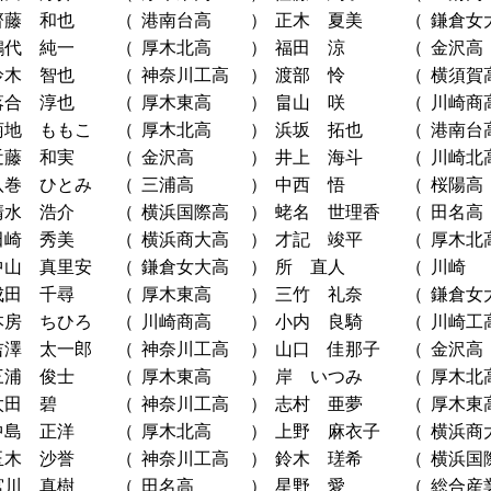
齊藤 和也
（
港南台高
）
正木 夏美
（
鎌倉女
鶴代 純一
（
厚木北高
）
福田 涼
（
金沢高
鈴木 智也
（
神奈川工高
）
渡部 怜
（
横須賀
落合 淳也
（
厚木東高
）
畠山 咲
（
川崎商
菊地 ももこ
（
厚木北高
）
浜坂 拓也
（
港南台
近藤 和実
（
金沢高
）
井上 海斗
（
川崎北
八巻 ひとみ
（
三浦高
）
中西 悟
（
桜陽高
清水 浩介
（
横浜国際高
）
蛯名 世理香
（
田名高
田崎 秀美
（
横浜商大高
）
才記 竣平
（
厚木北
中山 真里安
（
鎌倉女大高
）
所 直人
（
川崎
成田 千尋
（
厚木東高
）
三竹 礼奈
（
鎌倉女
本房 ちひろ
（
川崎商高
）
小内 良騎
（
川崎工
吉澤 太一郎
（
神奈川工高
）
山口 佳那子
（
金沢高
三浦 俊士
（
厚木東高
）
岸 いつみ
（
厚木北
太田 碧
（
神奈川工高
）
志村 亜夢
（
厚木東
中島 正洋
（
厚木北高
）
上野 麻衣子
（
横浜商
玉木 沙誉
（
神奈川工高
）
鈴木 瑳希
（
横浜国
宮川 真樹
（
田名高
）
星野 愛
（
総合産