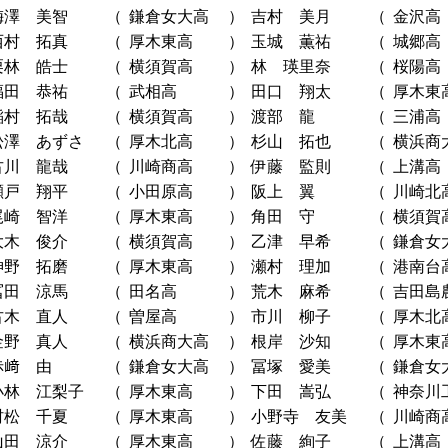
梅澤 美智
（
鎌倉女大高
）
吉村 美月
（
金沢高
西村 拓真
（
厚木東高
）
玉城 薫祐
（
城郷高
栗林 皓士
（
横須賀高
）
林 瑛里奈
（
桜陽高
福田 恭祐
（
武相高
）
田口 翔太
（
厚木東
稲村 拓哉
（
横須賀高
）
渡部 龍
（
三浦高
松澤 あずさ
（
厚木北高
）
杉山 拓也
（
横浜商
古川 龍哉
（
川崎商高
）
伊藤 監則
（
上溝高
瀬戸 翔平
（
小田原高
）
阪上 翼
（
川崎北
尾崎 智洋
（
厚木東高
）
角田 守
（
横須賀
大木 俊介
（
横須賀高
）
乙津 早希
（
鎌倉女
神野 拓磨
（
厚木東高
）
瀬村 理加
（
港南台
冨田 涼馬
（
田名高
）
荒木 麻希
（
吉田島
古木 直人
（
曽屋高
）
市川 柳子
（
厚木北
金野 真人
（
横浜商大高
）
根岸 沙知
（
厚木東
赤﨑 由
（
鎌倉女大高
）
冨塚 愛美
（
鎌倉女
小林 江梨子
（
厚木東高
）
下田 嵩弘
（
神奈川
村松 千夏
（
厚木東高
）
小野寺 友美
（
川崎商
山田 涼介
（
厚木東高
）
佐藤 絢子
（
上溝高