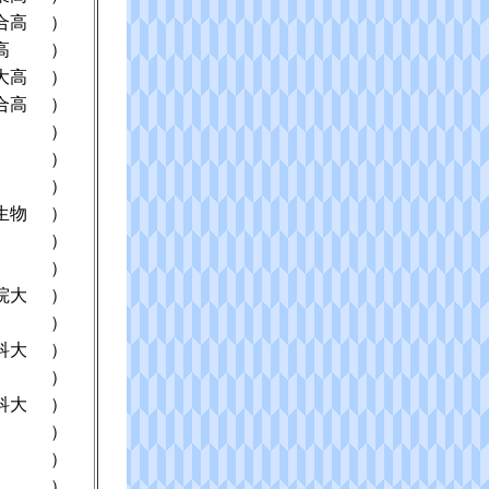
合高
）
高
）
大高
）
合高
）
）
）
）
生物
）
）
）
院大
）
）
科大
）
）
科大
）
）
）
）