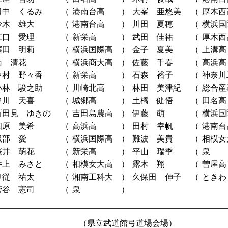
田中 くるみ
（
港南台高
）
大峯 亜悠美
（
厚木西
鈴木 雄大
（
港南台高
）
川田 夏穂
（
横浜国
江口 愛理
（
新栄高
）
武田 佳祐
（
厚木西
窪田 明莉
（
横浜国際高
）
金子 夏美
（
上溝高
南 清花
（
横浜商大高
）
佐藤 千春
（
高浜高
中村 野々香
（
新栄高
）
石森 裕子
（
神奈川
小林 駿之助
（
川崎北高
）
林田 美津紀
（
総合産
中川 天喜
（
城郷高
）
土橋 健悟
（
田名高
新田見 ゆきの
（
吉田島農高
）
伊藤 萌
（
横浜国
相原 美希
（
高浜高
）
田村 幸帆
（
港南台
服部 愛
（
横浜国際高
）
難波 美貴
（
相模女
桜井 萌花
（
新栄高
）
平山 瑞季
（
泉
井上 みさと
（
相模女大高
）
露木 翔
（
曽屋高
伊従 祐太
（
湘南工科大
）
久保田 伸子
（
ときわ
菅谷 憲司
（
泉
）
（県立武道館弓道場会場）