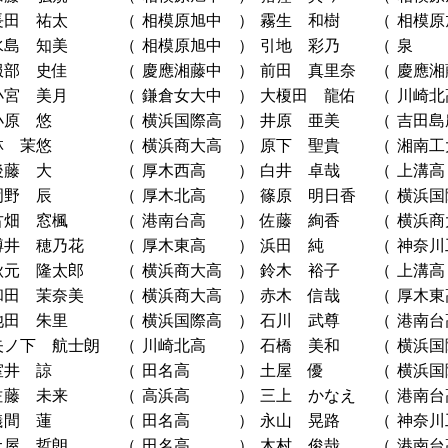
長田 祐太
（
相模原旭中
）
霧生 和樹
（
相模原
水島 知美
（
相模原旭中
）
引地 彩乃
（
泉
服部 史佳
（
慶應湘藤中
）
前田 真里奈
（
慶應湘
小宮 美月
（
鎌倉女大中
）
大榎田 龍佑
（
川崎北
小原 悠
（
横浜国際高
）
井原 亜美
（
吉田島
林 茉悠
（
横浜商大高
）
原下 聖貴
（
湘南工
後藤 大
（
厚木西高
）
白井 卓哉
（
上溝高
岡野 辰
（
厚木北高
）
篠原 明日香
（
横浜国
古畑 窓楓
（
港南台高
）
佐藤 絢香
（
横浜商
樽井 穂乃花
（
厚木東高
）
浜田 純
（
神奈川
秋元 隆太郎
（
横浜商大高
）
鈴木 裕子
（
上溝高
和田 茉奈美
（
横浜商大高
）
赤木 信哉
（
厚木東
池田 朱里
（
横浜国際高
）
石川 武尊
（
港南台
矢ノ下 航士朗
（
川崎北高
）
石橋 美和
（
横浜国
室井 諒
（
田名高
）
土屋 優
（
横浜国
佐藤 未来
（
高浜高
）
三上 かなえ
（
港南台
儀間 蓮
（
田名高
）
永山 晃路
（
神奈川
土屋 哲朗
（
田名高
）
木村 俊哉
（
港南台