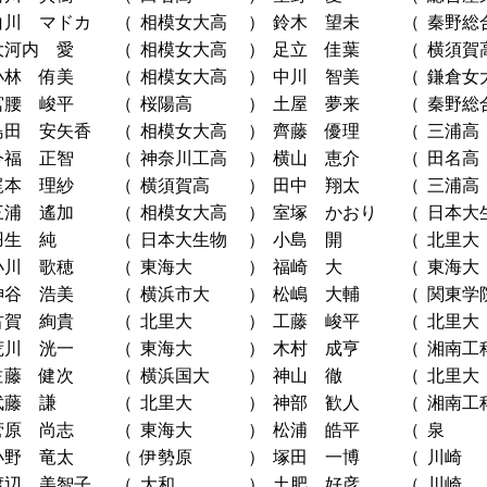
白川 マドカ
（
相模女大高
）
鈴木 望未
（
秦野総
大河内 愛
（
相模女大高
）
足立 佳葉
（
横須賀
小林 侑美
（
相模女大高
）
中川 智美
（
鎌倉女
宮腰 峻平
（
桜陽高
）
土屋 夢来
（
秦野総
島田 安矢香
（
相模女大高
）
齊藤 優理
（
三浦高
今福 正智
（
神奈川工高
）
横山 恵介
（
田名高
梶本 理紗
（
横須賀高
）
田中 翔太
（
三浦高
三浦 遙加
（
相模女大高
）
室塚 かおり
（
日本大
羽生 純
（
日本大生物
）
小島 開
（
北里大
小川 歌穂
（
東海大
）
福崎 大
（
東海大
神谷 浩美
（
横浜市大
）
松嶋 大輔
（
関東学
古賀 絢貴
（
北里大
）
工藤 峻平
（
北里大
荒川 洸一
（
東海大
）
木村 成亨
（
湘南工
佐藤 健次
（
横浜国大
）
神山 徹
（
北里大
武藤 謙
（
北里大
）
神部 歓人
（
湘南工
菅原 尚志
（
東海大
）
松浦 皓平
（
泉
小野 竜太
（
伊勢原
）
塚田 一博
（
川崎
渡辺 美智子
（
大和
）
土肥 好彦
（
川崎