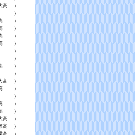
大高
）
）
高
）
高
）
高
）
高
）
）
）
高
）
）
大高
）
高
）
）
高
）
高
）
大高
）
際高
）
業高
）