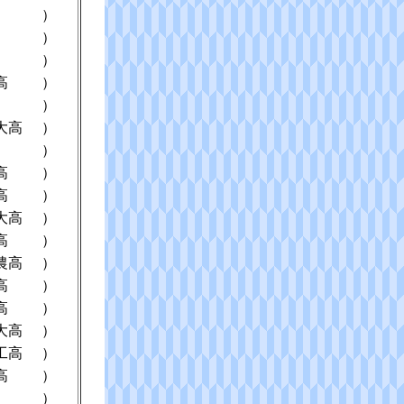
）
）
）
高
）
）
大高
）
）
高
）
高
）
大高
）
高
）
農高
）
高
）
高
）
大高
）
工高
）
高
）
）