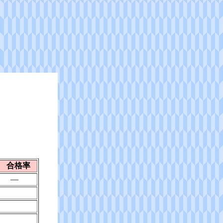
合格率
―