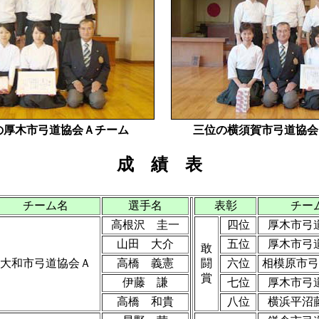
の厚木市弓道協会Ａチーム
三位の横須賀市弓道協会
成 績 表
チーム名
選手名
表彰
チー
高根沢 圭一
四位
厚木市弓
山田 大介
五位
厚木市弓
敢
大和市弓道協会Ａ
高橋 義憲
闘
六位
相模原市弓
賞
伊藤 謙
七位
厚木市弓
高橋 和貴
八位
横浜平沼