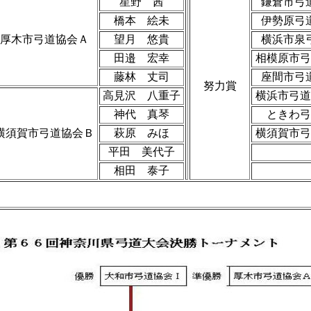
星野 茜
鎌倉市弓
橋本 絵未
伊勢原弓
厚木市弓道協会Ａ
望月 悠貴
横浜市泉
田邉 宏幸
相模原市弓
藤林 丈司
座間市弓
努力賞
高見沢 八重子
横浜市弓道
神代 真琴
ときわ弓
横須賀市弓道協会Ｂ
萩原 みほ
横須賀市弓
平田 美代子
相田 泰子