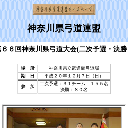
神奈川県弓道連盟
第６６回神奈川県弓道大会(二次予選・決勝
場 所
神奈川県立武道館弓道場
期 日
平成２０年１２月７日（日）
二次予選：３１チーム １５５名
参 加
決勝：８０名