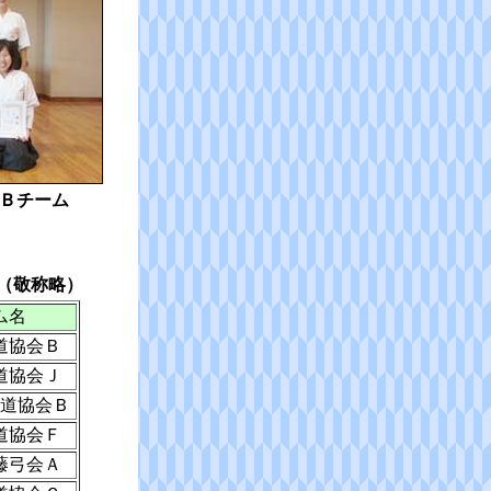
Ｂチーム
（敬称略）
ム名
道協会Ｂ
道協会Ｊ
道協会Ｂ
道協会Ｆ
藤弓会Ａ