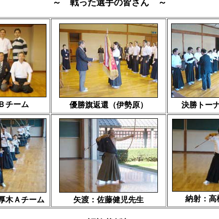
～ 戦った選手の皆さん ～
Ｂチーム
優勝旗返還（伊勢原）
決勝トー
納射：高
厚木Ａチーム
矢渡：佐藤健児先生