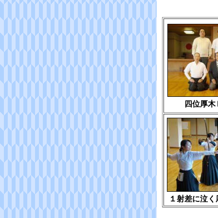
四位厚木
１射差に泣く