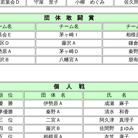
若葉会Ｄ
守屋 景子
小柳 めぐみ
佐久
団 体 敢 闘 賞
ーム名
チーム名
チー
葉会Ｅ
茅ヶ崎Ｉ
相模
区Ｄ
藤沢Ａ
鎌
勢原Ａ
茅ヶ崎Ｄ
秦
沢Ｂ
八幡宮Ａ
朋
個 人 戦
順 位
団 体 名
氏 名
優 勝
伊勢原Ａ
成瀬 麻子
準優勝
秦野Ａ
清水 和香
三 位
二宮Ａ
阿久津 真理子
四 位
藤沢Ｂ
佐間野 まゆみ
五 位
相模原Ａ
衣笠 康子