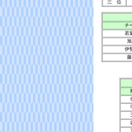
三 位
チ
若
旭
伊
藤