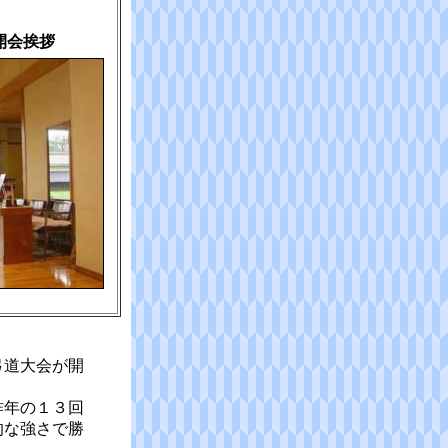
開会挨拶
弓道大会が開
昨年の１３回
的な強さで勝