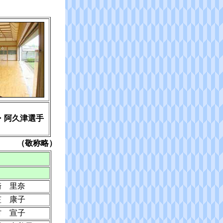
・阿久津選手
（敬称略）
崎 里奈
笠 康子
村 宣子