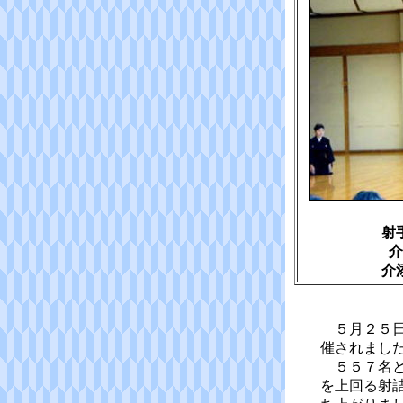
射
介
介
５月２５日
催されまし
５５７名と
を上回る射