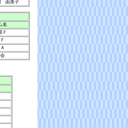
間 由美子
ム名
原Ｆ
倉Ｆ
野Ａ
有会