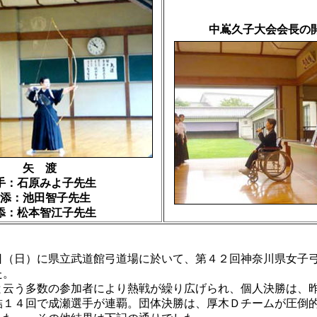
中嶌久子大会会長の
矢 渡
手：石原みよ子先生
添：池田智子先生
添：松本智江子先生
（日）に県立武道館弓道場に於いて、第４２回神奈川県女子
た。
云う多数の参加者により熱戦が繰り広げられ、個人決勝は、
詰１４回で成瀬選手が連覇。団体決勝は、厚木Ｄチームが圧倒