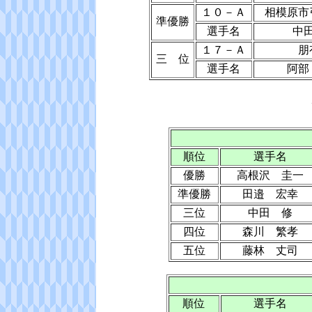
１０－Ａ
相模原市
準優勝
選手名
中
１７－Ａ
朋
三 位
選手名
阿部
順位
選手名
優勝
高根沢 圭一
準優勝
田邉 宏幸
三位
中田 修
四位
森川 繁孝
五位
藤林 丈司
順位
選手名