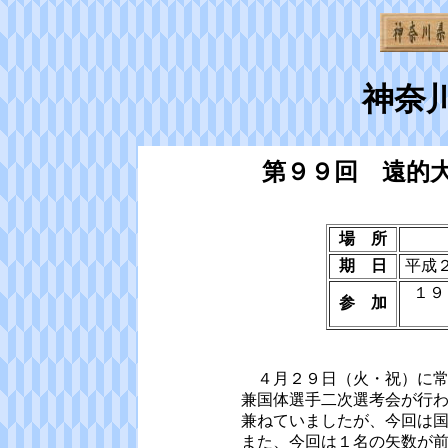
神奈
第９９回 遠的
場 所
期 日
平成
１９
参 加
４月２９日（火・祝）に常
兼国体選手二次選考会が行
兼ねていましたが、今回は
また、今回は１名の矢数が