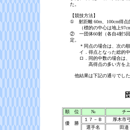
た。
【競技方法】
① 射距離 60m、100cm得
（標的の中心は地上97cm
② 一団体60射（各自4射5
定。
＊同点の場合は、次の順
イ．得点となった総的中
ロ．同的中数の場合は、高
高得点の多い方を上位
他結果は下記の通りでした
順 位
№
チ
１７－Ｂ
厚木市
優 勝
選手名
田邉