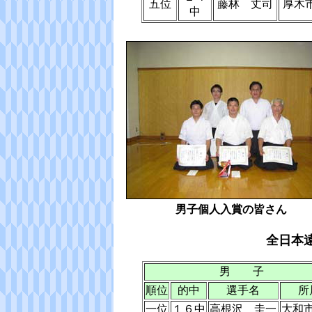
五位
藤林 丈司
厚木
中
男子個人入賞の皆さん
全日本
男 子
順位
的中
選手名
所
一位
１６中
高根沢 圭一
大和