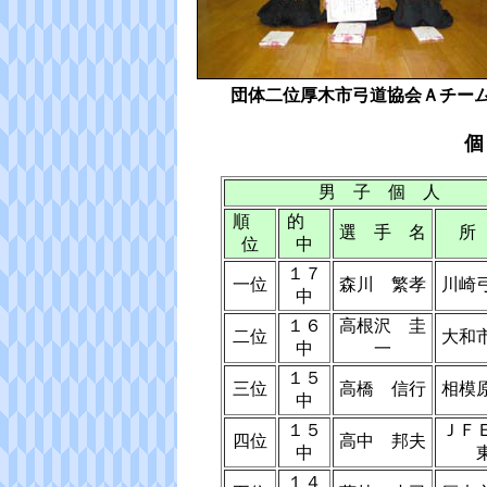
団体二位厚木市弓道協会Ａチー
男 子 個 人
順
的
選 手 名
所
位
中
１７
一位
森川 繁孝
川崎
中
１６
高根沢 圭
二位
大和
中
一
１５
三位
高橋 信行
相模
中
１５
ＪＦ
四位
高中 邦夫
中
１４