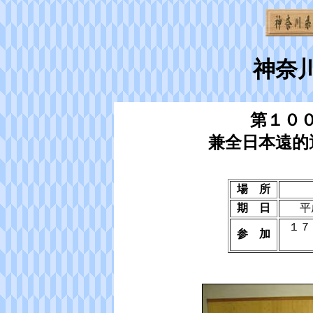
神奈
第１０
兼全日本遠的
場 所
期 日
平
１７
参 加