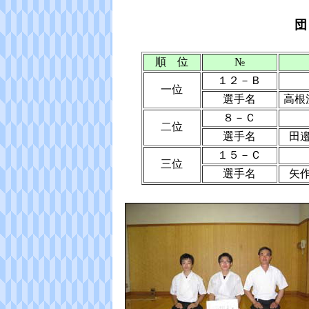
順 位
№
１２－Ｂ
一位
選手名
高根
８－Ｃ
二位
選手名
田
１５－Ｃ
三位
選手名
矢