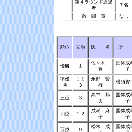
第４ラウンド通過
７名
者
敢 闘 賞
なし
順位
立順
氏 名
所 
佐々木
国体成
優勝
１
豊
子
準優
１１
永野 賢
横須賀
勝
３
行
高中 邦
国体成
三位
３
夫
子
成瀬 麻
国体成
四位
１２
子
子
松木 成
国体成
五位
９