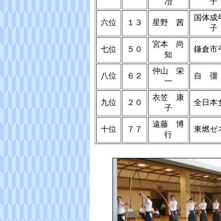
冶
子
国体成
六位
１３
星野 茜
子
宮本 尚
七位
５０
鎌倉市
知
仲山 栄
八位
６２
自 彊
一
衣笠 康
九位
２０
全日本
子
遠藤 博
十位
７７
東燃ゼ
行