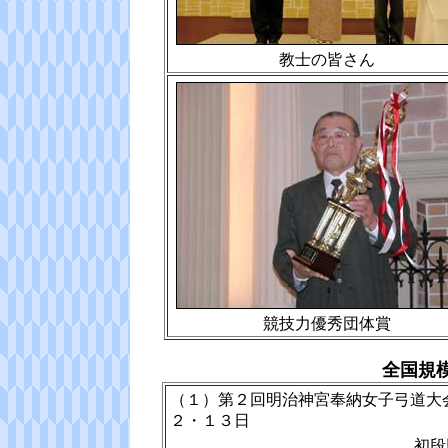
教士の皆さん
競技力優秀団体賞
全国規
（１）第２回明治神宮奉納
２・１３日
初段