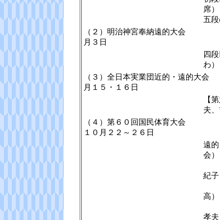
席）
五
（２）明治神宮奉
月３日
四段
わ）
（３）全日本実業団近
月１５・１６日
【第
夫、
（４）第６０回国
１０月２２～２６日
遠的
会）
紀子
少
高）
孝夫