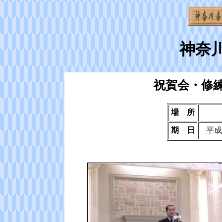
神奈
祝賀会・修
場 所
期 日
平成