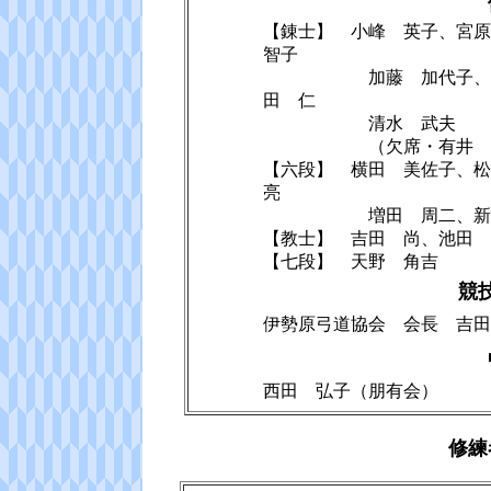
【錬士】 小峰 英子、宮原
智子
加藤 加代子、吉田 
田 仁
清水 武夫
（欠席・有井 弘臣
【六段】 横田 美佐子、松
亮
増田 周二、新井 正
【教士】 吉田 尚、池田 
【七段】 天野 角吉
競
伊勢原弓道協会 会長 吉田
西田 弘子（朋有会）
修練