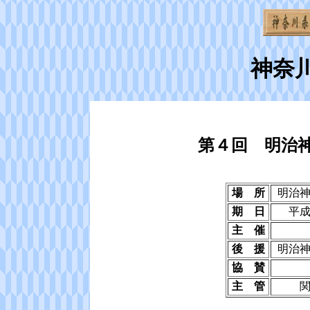
神奈
第４回 明治
場 所
明治
期 日
平
主 催
後 援
明治
協 賛
主 管