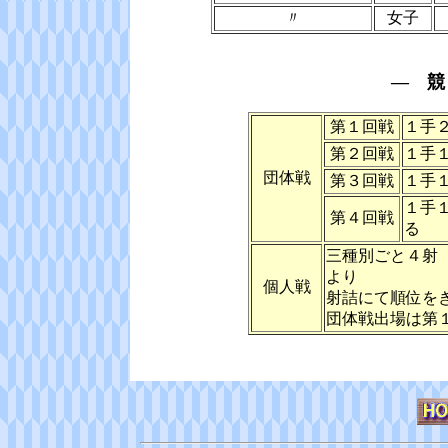
〃
女子
― 競
第１回戦
１手
第２回戦
１手
団体戦
第３回戦
１手
１手
第４回戦
る
三種別ごと４射
より
個人戦
射詰にて順位を
団体戦出場は第