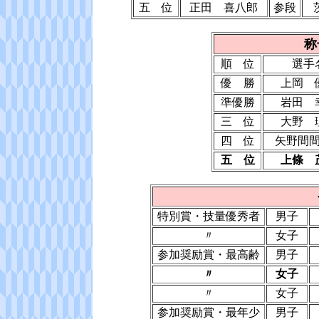
五 位
正田 喜八郎
参段
称
順 位
選手
優 勝
上岡 
準優勝
岩田 
三 位
大野 
四 位
矢野間
五 位
上條 
特別賞・技量優秀者
男子
〃
女子
参加奨励賞・最高齢
男子
〃
女子
〃
女子
参加奨励賞・最年少
男子