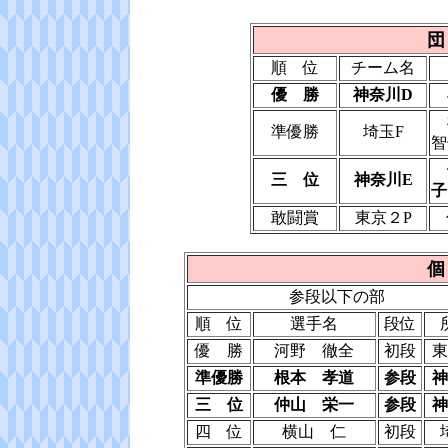
団
順 位
チーム名
優 勝
神奈川D
小
楳
準優勝
埼玉F
智
伊
三 位
神奈川E
子
敢闘賞
東京２P
佐
個
参段以下の部
順 位
選手名
段位
優 勝
河野 徹全
初段
東
準優勝
根本 孝道
参段
神
三 位
仲山 栄一
参段
神
四 位
横山 仁
初段